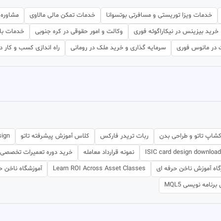
خدمات ویزا توریستی و مسافرتی بوتسوانا
خدمات تمکن مالی مالاوی
مشاوره 
خرید بیزینس در نیکاراگوئه فوری
وکالت و امور حقوقی در کره جنوبی
خدمات با
در مانوس فوری
سرمایه گذاری و خرید ملک در رومانی
راه اندازی کسب و کار د
کشاپ تاتو و طراحی بدن
ربات تریدر فارکس
کلاس آموزش پیشرفته تاتو
sign
ISIC card design download
نمونه قرارداد معامله
خرید دوره تعمیرات تخصصی م
گاه آموزش ناخن حرفه ای
Learn ROI Across Asset Classes
آموزشگاه ناخن حر
نامه نویسی MQL5