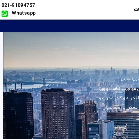
021-91094757
ت
Whatsapp
ویزا هائیتی
لیه خدمات در زمینه وکیل مهاجرت اقامت و ویزا
 تجربه و کادر مجرب و
 ممکن به متقاضیان