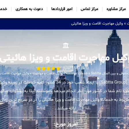
مرکز مشاوره
مرکز تماس
امور قراردادها
دعوت به همکاری
خدما
ت
»
وکیل مهاجرت اقامت و ویزا هائیتی
کیل مهاجرت اقامت و ویزا هائیتی
(5/5) 1513 امتیاز
قی و بین الملل Sabtta
»
خدمات موسسه
»
وکیل اقامت و مهاجرت
»
وکیل مهاجرت اقامت و 
موسسه بین المللی ثبتا (Sabtta Group) با ایجاد شعب خود در 34 کشور ک
ینده تام شما در کشور مورد نظر انجام میدهد . موسسه ثبتا به پشتوانه سالها
بوط به خدمات وکیل مهاجرت اقامت و ویزا هائیتی را در در سریع ترین زمان
ارائه میکند .
امروز مورخ: