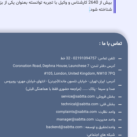
بیش از 2640 کارشناس و وکیل با تجربه توانسته بعنوان ی
شناخته شود
.
تماس با ما :
تلفن تماس: 02191094757 - 32 خط
آدرس دفتر لندن: 7 Coronation Road, Dephna House, Launchese
#105, London, United Kingdom, NW10 7PQ
آدرس: ایران-تهران - خیابان نلسون ماندلا(جردن) - انتهای خیابان مهری- روبروس
صدا و سیما - پلاک ...... (مراجعه حضوری فقط با هماهنگی قبلی)
بخش فروش: service@sabtta.com
بخش فنی: technical@sabtta.com
واحد نظارت: complaints@sabtta.com
واحد مدیریت: manager@sabtta.com
واحدتحقیق و توسعه : backend@sabtta.com
شبکه های اجتماعی: