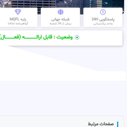
پاسخگویی 24H
شبکه جهانی
رتبه MQFL
واحد پشتیبانی
بیش از 34 شعبه
گواهینامه cess
وضعیت : قابل ارائــــــــــــــــــــه (فعـــــــــــــــال)
صفحات مرتبط