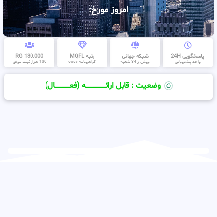
امروز مورخ:
پاسخگویی 24H
شبکه جهانی
رتبه MQFL
130.000 RG
واحد پشتیبانی
بیش از 34 شعبه
گواهینامه cess
130 هزار ثبت موفق
وضعیت : قابل ارائــــــــــــــــــــه (فعـــــــــــــــال)