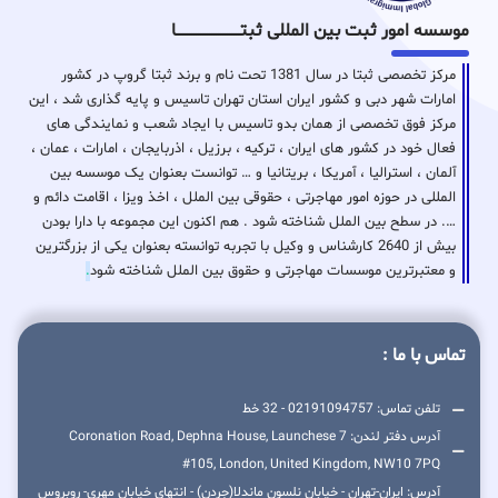
موسسه امور ثبت بین المللی ثبتـــــــــــــــــــــــــــــا
مرکز تخصصی ثبتا در سال 1381 تحت نام و برند ثبتا گروپ در کشور
امارات شهر دبی و کشور ایران استان تهران تاسیس و پایه گذاری شد ، این
مرکز فوق تخصصی از همان بدو تاسیس با ایجاد شعب و نمایندگی های
فعال خود در کشور های ایران ، ترکیه ، برزیل ، اذربایجان ، امارات ، عمان ،
آلمان ، استرالیا ، آمریکا ، بریتانیا و … توانست بعنوان یک موسسه بین
المللی در حوزه امور مهاجرتی ، حقوقی بین الملل ، اخذ ویزا ، اقامت دائم و
…. در سطح بین الملل شناخته شود . هم اکنون این مجموعه با دارا بودن
بیش از 2640 کارشناس و وکیل با تجربه توانسته بعنوان یکی از بزرگترین
و معتبرترین موسسات مهاجرتی و حقوق بین الملل شناخته شود
.
تماس با ما :
تلفن تماس: 02191094757 - 32 خط
آدرس دفتر لندن: 7 Coronation Road, Dephna House, Launchese
#105, London, United Kingdom, NW10 7PQ
آدرس: ایران-تهران - خیابان نلسون ماندلا(جردن) - انتهای خیابان مهری- روبروس