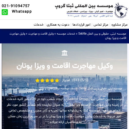
021-91094757
Whatsapp
مرکز مشاوره
مرکز تماس
امور قراردادها
دعوت به همکاری
خدمات
موسسه ثبتی، حقوقی و بین الملل Sabtta
»
خدمات موسسه
»
وکیل اقامت و مهاجرت
»
وکیل مهاجرت
اقامت و ویزا یونان
وکیل مهاجرت اقامت و ویزا یونان
(5/5) 1513 امتیاز
موسسه ثبتی، حقوقی و بین الملل Sabtta
»
خدمات موسسه
»
وکیل اقامت و مهاجرت
»
وکیل مهاجرت اقامت و ویزا
یونان
موسسه بین المللی ثبتا (Sabtta Group) با ایجاد شعب خود در 34 کشور کلیه خدمات
در زمینه وکیل مهاجرت اقامت و ویزا یونان را به عنوان نماینده تام شما در کشور مورد نظر
انجام میدهد . موسسه ثبتا به پشتوانه سالها تجربه و کادر مجرب و متخصص تمامی
امور مربوط به خدمات وکیل مهاجرت اقامت و ویزا یونان را در در سریع ترین زمان ممکن
به متقاضیان ارائه میکند .