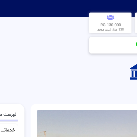
130.000 RG
130 هزار ثبت موفق
فهرست م
خدماتــــ