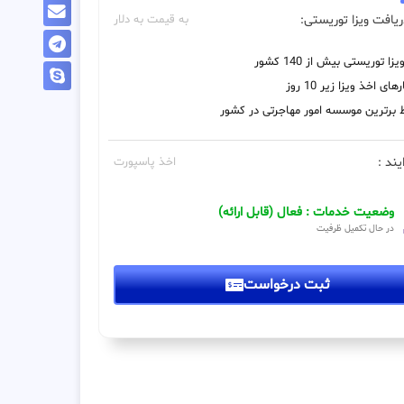
یافت ویزا توریستی:
به قیمت به دلار
زا توریستی بیش از 140 کشور
های اخذ ویزا زیر 10 روز
 برترین موسسه امور مهاجرتی در کشور
یند :
اخذ پاسپورت
وضعیت خدمات : فعال (قابل ارائه)
در حال تکمیل ظرفیت
ثبت درخواست