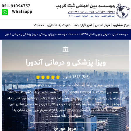
021-91094757
Whatsapp
مرکز مشاوره
مرکز تماس
امور قراردادها
دعوت به همکاری
خدمات
موسسه ثبتی، حقوقی و بین الملل Sabtta
»
خدمات موسسه
»
ویزای پزشکی
»
ویزا پزشکی و درمانی آندورا
ویزا پزشکی و درمانی آندورا
(5/5) 1513 امتیاز
موسسه ثبتی، حقوقی و بین الملل Sabtta
»
خدمات موسسه
»
ویزای پزشکی
»
ویزا پزشکی و درمانی آندورا
موسسه بین المللی ثبتا (Sabtta Group) با ایجاد شعب خود در 34 کشور کلیه خدمات
در زمینه ویزا پزشکی و درمانی آندورا را به عنوان نماینده تام شما در کشور مورد نظر انجام
میدهد . موسسه ثبتا به پشتوانه سالها تجربه و کادر مجرب و متخصص تمامی امور
مربوط به خدمات ویزا پزشکی و درمانی آندورا را در در سریع ترین زمان ممکن به
متقاضیان ارائه میکند .
امروز مورخ: