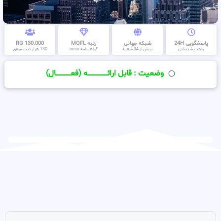
پاسخگویی 24H
شبکه جهانی
رتبه MQFL
130.000 RG
واحد پشتیبانی
بیش از 34 شعبه
گواهینامه cess
130 هزار ثبت موفق
وضعیت : قابل ارائــــــــــــــــــــه (فعـــــــــــــــال)