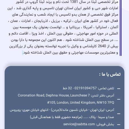
مرکز تخصصی ثبتا در سال 1381 تحت نام و برند ثبتا گروپ در کشور
امارات شهر دبی و کشور ایران استان تهران تاسیس و پایه گذاری شد ، این
مرکز فوق تخصصی از همان بدو تاسیس با ایجاد شعب و نمایندگی های
فعال خود در کشور های ایران ، ترکیه ، برزیل ، اذربایجان ، امارات ، عمان ،
آلمان ، استرالیا ، آمریکا ، بریتانیا و … توانست بعنوان یک موسسه بین
المللی در حوزه امور مهاجرتی ، حقوقی بین الملل ، اخذ ویزا ، اقامت دائم و
…. در سطح بین الملل شناخته شود . هم اکنون این مجموعه با دارا بودن
بیش از 2640 کارشناس و وکیل با تجربه توانسته بعنوان یکی از بزرگترین
و معتبرترین موسسات مهاجرتی و حقوق بین الملل شناخته شود
.
تماس با ما :
تلفن تماس: 02191094757 - 32 خط
آدرس دفتر لندن: 7 Coronation Road, Dephna House, Launchese
#105, London, United Kingdom, NW10 7PQ
آدرس: ایران-تهران - خیابان نلسون ماندلا(جردن) - انتهای خیابان مهری- روبروس
صدا و سیما - پلاک ...... (مراجعه حضوری فقط با هماهنگی قبلی)
بخش فروش: service@sabtta.com