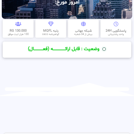
امروز مورخ:
پاسخگویی 24H
شبکه جهانی
رتبه MQFL
130.000 RG
واحد پشتیبانی
بیش از 34 شعبه
گواهینامه cess
130 هزار ثبت موفق
وضعیت : قابل ارائــــــــــــــــــــه (فعـــــــــــــــال)