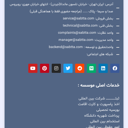
آدرس: ایران-تهران - خیابان نلسون ماندلا(جردن) - انتهای خیابان مهری- روبروس
صدا و سیما - پلاک ...... (مراجعه حضوری فقط با هماهنگی قبلی)
بخش فروش: service@sabtta.com
بخش فنی: technical@sabtta.com
واحد نظارت: complaints@sabtta.com
واحد مدیریت: manager@sabtta.com
واحدتحقیق و توسعه : backend@sabtta.com
شبکه های اجتماعی:
خدمات اصلی موسسه :
ثبتــــــــــــــــ شرکت بین المللی
اخذ پاسپورت و کارت اقامت
بورسیه تحصیلی
پرداخت شهریه دانشگاه
استخدام بین المللی
امور حقوقی بین المللی