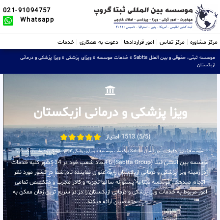
021-91094757
Whatsapp
مرکز مشاوره
مرکز تماس
امور قراردادها
دعوت به همکاری
خدمات
موسسه ثبتی، حقوقی و بین الملل Sabtta
»
خدمات موسسه
»
ویزای پزشکی
»
ویزا پزشکی و درمانی
ازبکستان
ویزا پزشکی و درمانی ازبکستان
(5/5) 1513 امتیاز
موسسه ثبتی، حقوقی و بین الملل Sabtta
»
خدمات موسسه
»
ویزای پزشکی
»
ویزا پزشکی و درمانی ازبکستان
موسسه بین المللی ثبتا (Sabtta Group) با ایجاد شعب خود در 34 کشور کلیه خدمات
در زمینه ویزا پزشکی و درمانی ازبکستان را به عنوان نماینده تام شما در کشور مورد نظر
انجام میدهد . موسسه ثبتا به پشتوانه سالها تجربه و کادر مجرب و متخصص تمامی
امور مربوط به خدمات ویزا پزشکی و درمانی ازبکستان را در در سریع ترین زمان ممکن به
متقاضیان ارائه میکند .