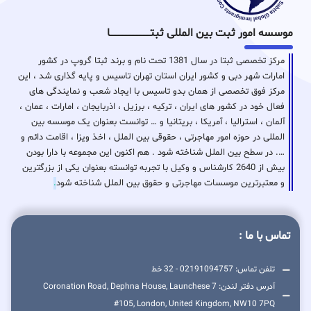
موسسه امور ثبت بین المللی ثبتـــــــــــــــــــــــــــــا
مرکز تخصصی ثبتا در سال 1381 تحت نام و برند ثبتا گروپ در کشور
امارات شهر دبی و کشور ایران استان تهران تاسیس و پایه گذاری شد ، این
مرکز فوق تخصصی از همان بدو تاسیس با ایجاد شعب و نمایندگی های
فعال خود در کشور های ایران ، ترکیه ، برزیل ، اذربایجان ، امارات ، عمان ،
آلمان ، استرالیا ، آمریکا ، بریتانیا و … توانست بعنوان یک موسسه بین
المللی در حوزه امور مهاجرتی ، حقوقی بین الملل ، اخذ ویزا ، اقامت دائم و
…. در سطح بین الملل شناخته شود . هم اکنون این مجموعه با دارا بودن
بیش از 2640 کارشناس و وکیل با تجربه توانسته بعنوان یکی از بزرگترین
و معتبرترین موسسات مهاجرتی و حقوق بین الملل شناخته شود
.
تماس با ما :
تلفن تماس: 02191094757 - 32 خط
آدرس دفتر لندن: 7 Coronation Road, Dephna House, Launchese
#105, London, United Kingdom, NW10 7PQ