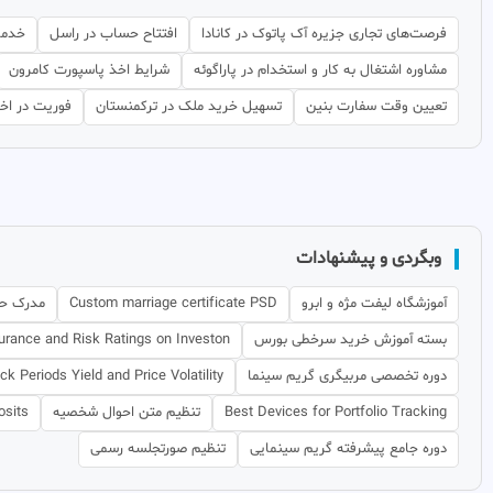
فرصت‌های تجاری جزیره آک پاتوک در کانادا
افتتاح حساب در راسل
خدما
مشاوره اشتغال به کار و استخدام در پاراگوئه
شرایط اخذ پاسپورت کامرون
تعیین وقت سفارت بنین
تسهیل خرید ملک در ترکمنستان
فوریت در اخ
وبگردی و پیشنهادات
آموزشگاه لیفت مژه و ابرو
Custom marriage certificate PSD
مدرک حر
بسته آموزش خرید سرخطی بورس
urance and Risk Ratings on Investon
دوره تخصصی مربیگری گریم سینما
ck Periods Yield and Price Volatility
Best Devices for Portfolio Tracking
تنظیم متن احوال شخصیه
osits
دوره جامع پیشرفته گریم سینمایی
تنظیم صورتجلسه رسمی