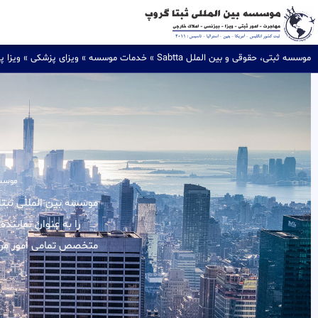
موسسه ثبتی، حقوقی و بین الملل Sabtta
»
خدمات موسسه
»
ویزای پزشکی
»
ویزا پ
موسسه 
را به عنوان نماینده
متخصص تمامی امور مربوط