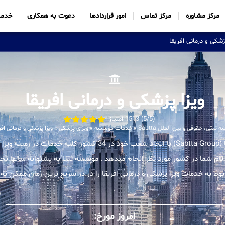
مرکز مشاوره
مرکز تماس
امور قراردادها
دعوت به همکاری
خدما
زشکی و درمانی افریقا
ویزا پزشکی و درمانی افریقا
(5/5) 1513 امتیاز
ثبتی، حقوقی و بین الملل Sabtta
»
خدمات موسسه
»
ویزای پزشکی
»
ویزا پزشکی و درمانی افر
موسسه بین المللی ثبتا (Sabtta Group) با ایجاد شعب خود در 34 کشور کل
 تام شما در کشور مورد نظر انجام میدهد . موسسه ثبتا به پشتوانه سالها تجر
 به خدمات ویزا پزشکی و درمانی افریقا را در در سریع ترین زمان ممکن به 
.
امروز مورخ: