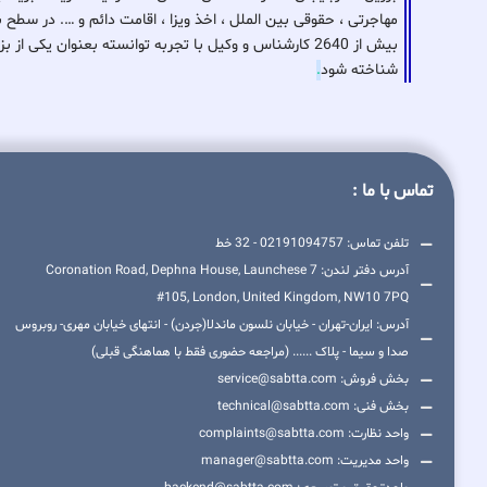
مهاجرتی ، حقوقی بین الملل ، اخذ ویزا ، اقامت دائم و …. در سطح 
بیش از 2640 کارشناس و وکیل با تجربه توانسته بعنوان ی
شناخته شود
.
تماس با ما :
تلفن تماس: 02191094757 - 32 خط
آدرس دفتر لندن: 7 Coronation Road, Dephna House, Launchese
#105, London, United Kingdom, NW10 7PQ
آدرس: ایران-تهران - خیابان نلسون ماندلا(جردن) - انتهای خیابان مهری- روبروس
صدا و سیما - پلاک ...... (مراجعه حضوری فقط با هماهنگی قبلی)
بخش فروش: service@sabtta.com
بخش فنی: technical@sabtta.com
واحد نظارت: complaints@sabtta.com
واحد مدیریت: manager@sabtta.com