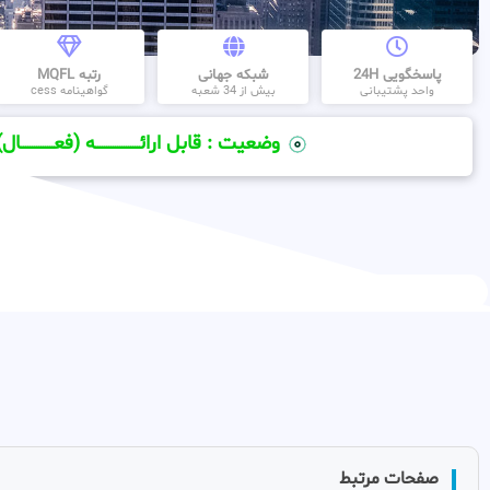
پاسخگویی 24H
شبکه جهانی
رتبه MQFL
واحد پشتیبانی
بیش از 34 شعبه
گواهینامه cess
وضعیت : قابل ارائــــــــــــــــــــه (فعـــــــــــــــال)
صفحات مرتبط