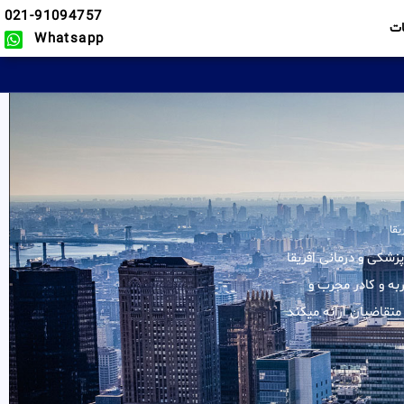
021-91094757
ت
Whatsapp
یقا
یه خدمات در زمینه ویزا پزشکی و درمانی افریقا
به و کادر مجرب و
متقاضیان ارائه میکند