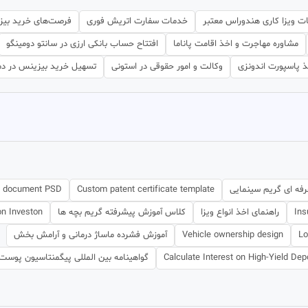
ت ویزا کاری هندوراس معتبر
خدمات سفارت اتریش فوری
فرصت‌های خرید بیز
مشاوره مهاجرت و اخذ اقامت پاناما
افتتاح حساب بانکی ارزی در سانتو دومینگو
ذ پاسپورت اندونزی
وکالت و امور حقوقی در استونی
تسهیل خرید بیزینس در دم
فه ای گریم سینمایی
Custom patent certificate template
nt document PSD
Ins
راهنمای اخذ انواع ویزا
کلاس آموزش پیشرفته گریم بچه ها
n Investon
Lo
Vehicle ownership design
آموزش فشرده ماساژ درمانی و آرامش بخش
Calculate Interest on High-Yield Dep
گواهینامه بین المللی پیگمنتاسیون پوست