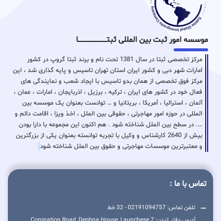
موسسه امور ثبت بین المللی ثبتـــــــــــــــــــــــــــــا
مرکز تخصصی ثبتا در سال 1381 تحت نام و برند ثبتا گروپ در کشور
امارات شهر دبی و کشور ایران استان تهران تاسیس و پایه گذاری شد ، این
مرکز فوق تخصصی از همان بدو تاسیس با ایجاد شعب و نمایندگی های
فعال خود در کشور های ایران ، ترکیه ، برزیل ، اذربایجان ، امارات ، عمان ،
آلمان ، استرالیا ، آمریکا ، بریتانیا و … توانست بعنوان یک موسسه بین
المللی در حوزه امور مهاجرتی ، حقوقی بین الملل ، اخذ ویزا ، اقامت دائم و
…. در سطح بین الملل شناخته شود . هم اکنون این مجموعه با دارا بودن
بیش از 2640 کارشناس و وکیل با تجربه توانسته بعنوان یکی از بزرگترین
و معتبرترین موسسات مهاجرتی و حقوق بین الملل شناخته شود
.
تماس با ما :
تلفن تماس: 02191094757 - 32 خط
آدرس دفتر لندن: 7 Coronation Road, Dephna House, Launchese