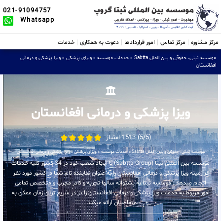
021-91094757
Whatsapp
مرکز مشاوره
مرکز تماس
امور قراردادها
دعوت به همکاری
خدمات
موسسه ثبتی، حقوقی و بین الملل Sabtta
»
خدمات موسسه
»
ویزای پزشکی
»
ویزا پزشکی و درمانی
افغانستان
ویزا پزشکی و درمانی افغانستان
(5/5) 1513 امتیاز
موسسه ثبتی، حقوقی و بین الملل Sabtta
»
خدمات موسسه
»
ویزای پزشکی
»
ویزا پزشکی و درمانی افغانستان
موسسه بین المللی ثبتا (Sabtta Group) با ایجاد شعب خود در 34 کشور کلیه خدمات
در زمینه ویزا پزشکی و درمانی افغانستان را به عنوان نماینده تام شما در کشور مورد نظر
انجام میدهد . موسسه ثبتا به پشتوانه سالها تجربه و کادر مجرب و متخصص تمامی
امور مربوط به خدمات ویزا پزشکی و درمانی افغانستان را در در سریع ترین زمان ممکن به
متقاضیان ارائه میکند .