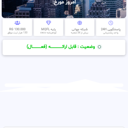
امروز مورخ:
پاسخگویی 24H
شبکه جهانی
رتبه MQFL
130.000 RG
واحد پشتیبانی
بیش از 34 شعبه
گواهینامه cess
130 هزار ثبت موفق
وضعیت : قابل ارائــــــــــــــــــــه (فعـــــــــــــــال)