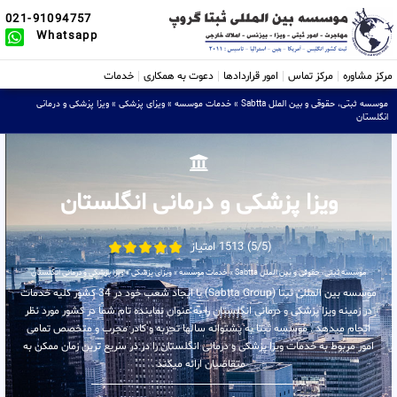
021-91094757
Whatsapp
مرکز مشاوره
مرکز تماس
امور قراردادها
دعوت به همکاری
خدمات
موسسه ثبتی، حقوقی و بین الملل Sabtta
»
خدمات موسسه
»
ویزای پزشکی
»
ویزا پزشکی و درمانی
انگلستان
ویزا پزشکی و درمانی انگلستان
(5/5) 1513 امتیاز
موسسه ثبتی، حقوقی و بین الملل Sabtta
»
خدمات موسسه
»
ویزای پزشکی
»
ویزا پزشکی و درمانی انگلستان
موسسه بین المللی ثبتا (Sabtta Group) با ایجاد شعب خود در 34 کشور کلیه خدمات
در زمینه ویزا پزشکی و درمانی انگلستان را به عنوان نماینده تام شما در کشور مورد نظر
انجام میدهد . موسسه ثبتا به پشتوانه سالها تجربه و کادر مجرب و متخصص تمامی
امور مربوط به خدمات ویزا پزشکی و درمانی انگلستان را در در سریع ترین زمان ممکن به
متقاضیان ارائه میکند .