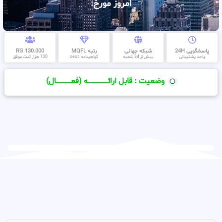
امروز مورخ:
پاسخگویی 24H
شبکه جهانی
رتبه MQFL
130.000 RG
واحد پشتیبانی
بیش از 34 شعبه
گواهینامه cess
130 هزار ثبت موفق
وضعیت : قابل ارائــــــــــــــــــــه (فعـــــــــــــــال)