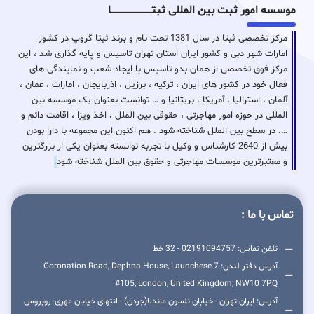
موسسه امور ثبت بین المللی ثبتـــــــــــــــــــــــــــــا
مرکز تخصصی ثبتا در سال 1381 تحت نام و برند ثبتا گروپ در کشور
امارات شهر دبی و کشور ایران استان تهران تاسیس و پایه گذاری شد ، این
مرکز فوق تخصصی از همان بدو تاسیس با ایجاد شعب و نمایندگی های
فعال خود در کشور های ایران ، ترکیه ، برزیل ، اذربایجان ، امارات ، عمان ،
آلمان ، استرالیا ، آمریکا ، بریتانیا و … توانست بعنوان یک موسسه بین
المللی در حوزه امور مهاجرتی ، حقوقی بین الملل ، اخذ ویزا ، اقامت دائم و
…. در سطح بین الملل شناخته شود . هم اکنون این مجموعه با دارا بودن
بیش از 2640 کارشناس و وکیل با تجربه توانسته بعنوان یکی از بزرگترین
و معتبرترین موسسات مهاجرتی و حقوق بین الملل شناخته شود
.
تماس با ما :
تلفن تماس: 02191094757 - 32 خط
آدرس دفتر لندن: 7 Coronation Road, Dephna House, Launchese
#105, London, United Kingdom, NW10 7PQ
آدرس: ایران-تهران - خیابان نلسون ماندلا(جردن) - انتهای خیابان مهری- روبروس