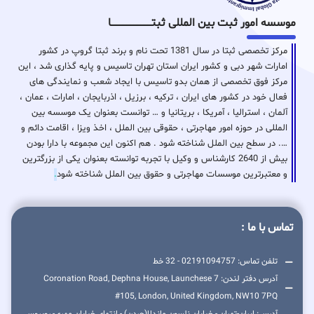
موسسه امور ثبت بین المللی ثبتـــــــــــــــــــــــــــــا
مرکز تخصصی ثبتا در سال 1381 تحت نام و برند ثبتا گروپ در کشور
امارات شهر دبی و کشور ایران استان تهران تاسیس و پایه گذاری شد ، این
مرکز فوق تخصصی از همان بدو تاسیس با ایجاد شعب و نمایندگی های
فعال خود در کشور های ایران ، ترکیه ، برزیل ، اذربایجان ، امارات ، عمان ،
آلمان ، استرالیا ، آمریکا ، بریتانیا و … توانست بعنوان یک موسسه بین
المللی در حوزه امور مهاجرتی ، حقوقی بین الملل ، اخذ ویزا ، اقامت دائم و
…. در سطح بین الملل شناخته شود . هم اکنون این مجموعه با دارا بودن
بیش از 2640 کارشناس و وکیل با تجربه توانسته بعنوان یکی از بزرگترین
و معتبرترین موسسات مهاجرتی و حقوق بین الملل شناخته شود
.
تماس با ما :
تلفن تماس: 02191094757 - 32 خط
آدرس دفتر لندن: 7 Coronation Road, Dephna House, Launchese
#105, London, United Kingdom, NW10 7PQ