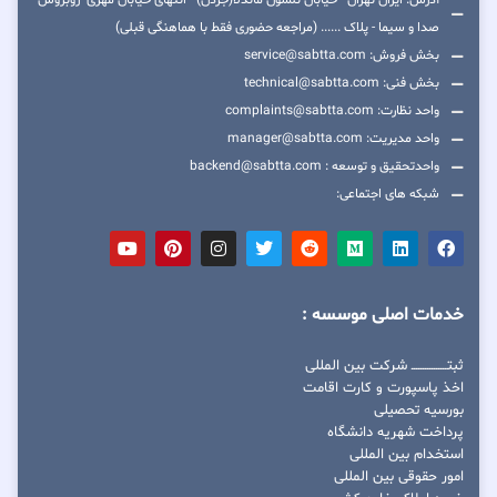
آدرس: ایران-تهران - خیابان نلسون ماندلا(جردن) - انتهای خیابان مهری- روبروس
صدا و سیما - پلاک ...... (مراجعه حضوری فقط با هماهنگی قبلی)
بخش فروش: service@sabtta.com
بخش فنی: technical@sabtta.com
واحد نظارت: complaints@sabtta.com
واحد مدیریت: manager@sabtta.com
واحدتحقیق و توسعه : backend@sabtta.com
شبکه های اجتماعی:
خدمات اصلی موسسه :
ثبتــــــــــــــــ شرکت بین المللی
اخذ پاسپورت و کارت اقامت
بورسیه تحصیلی
پرداخت شهریه دانشگاه
استخدام بین المللی
امور حقوقی بین المللی