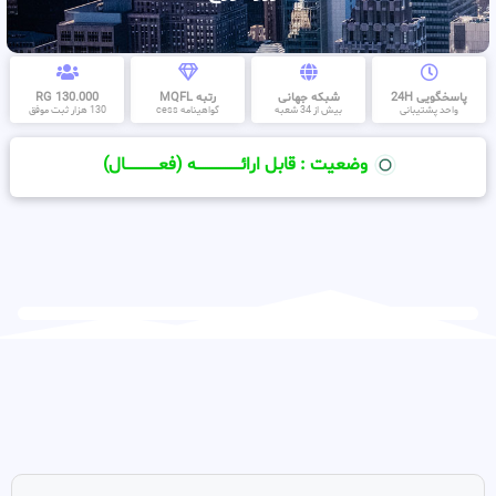
پاسخگویی 24H
شبکه جهانی
رتبه MQFL
130.000 RG
واحد پشتیبانی
بیش از 34 شعبه
گواهینامه cess
130 هزار ثبت موفق
وضعیت : قابل ارائــــــــــــــــــــه (فعـــــــــــــــال)