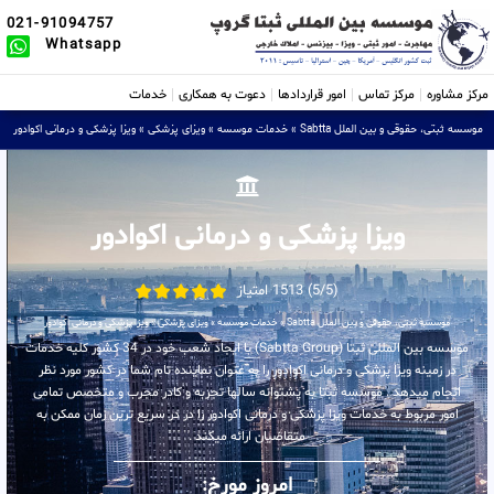
021-91094757
Whatsapp
مرکز مشاوره
مرکز تماس
امور قراردادها
دعوت به همکاری
خدمات
موسسه ثبتی، حقوقی و بین الملل Sabtta
»
خدمات موسسه
»
ویزای پزشکی
»
ویزا پزشکی و درمانی اکوادور
ویزا پزشکی و درمانی اکوادور
(5/5) 1513 امتیاز
موسسه ثبتی، حقوقی و بین الملل Sabtta
»
خدمات موسسه
»
ویزای پزشکی
»
ویزا پزشکی و درمانی اکوادور
موسسه بین المللی ثبتا (Sabtta Group) با ایجاد شعب خود در 34 کشور کلیه خدمات
در زمینه ویزا پزشکی و درمانی اکوادور را به عنوان نماینده تام شما در کشور مورد نظر
انجام میدهد . موسسه ثبتا به پشتوانه سالها تجربه و کادر مجرب و متخصص تمامی
امور مربوط به خدمات ویزا پزشکی و درمانی اکوادور را در در سریع ترین زمان ممکن به
متقاضیان ارائه میکند .
امروز مورخ: