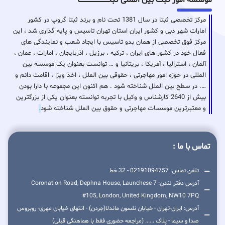
مرکز تخصصی ثبتا در سال 1381 تحت نام و برند ثبتا گروپ در کشور
امارات شهر دبی و کشور ایران استان تهران تاسیس و پایه گذاری شد ، این
مرکز فوق تخصصی از همان بدو تاسیس با ایجاد شعب و نمایندگی های
فعال خود در کشور های ایران ، ترکیه ، برزیل ، اذربایجان ، امارات ، عمان ،
آلمان ، استرالیا ، آمریکا ، بریتانیا و … توانست بعنوان یک موسسه بین
المللی در حوزه امور مهاجرتی ، حقوقی بین الملل ، اخذ ویزا ، اقامت دائم و
…. در سطح بین الملل شناخته شود . هم اکنون این مجموعه با دارا بودن
بیش از 2640 کارشناس و وکیل با تجربه توانسته بعنوان یکی از بزرگترین
و معتبرترین موسسات مهاجرتی و حقوق بین الملل شناخته شود
.
تماس با ما :
تلفن تماس: 02191094757 - 32 خط
آدرس دفتر لندن: 7 Coronation Road, Dephna House, Launchese
#105, London, United Kingdom, NW10 7PQ
آدرس: ایران-تهران - خیابان نلسون ماندلا(جردن) - انتهای خیابان مهری- روبروس
صدا و سیما - پلاک ...... (مراجعه حضوری فقط با هماهنگی قبلی)