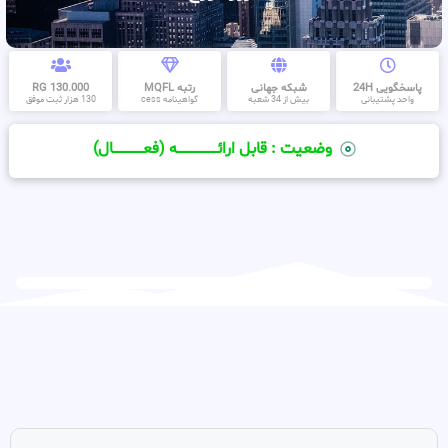
پاسخگویی 24H
شبکه جهانی
رتبه MQFL
130.000 RG
واحد پشتیبانی
بیش از 34 شعبه
گواهینامه cess
130 هزار ثبت موفق
وضعیت : قابل ارائــــــــــــــــــــه (فعـــــــــــــــال)