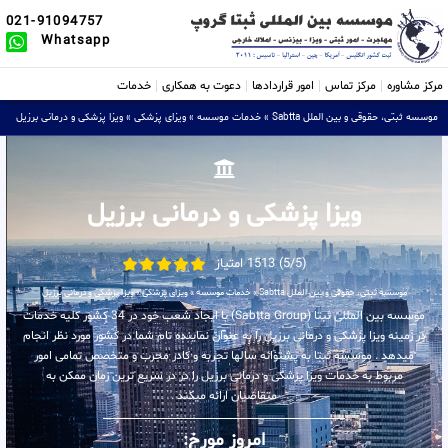
021-91094757
Whatsapp
مرکز مشاوره
مرکز تماس
امور قراردادها
دعوت به همکاری
خدمات
موسسه ثبتی، حقوقی و بین الملل Sabtta
»
خدمات موسسه
»
ویزای پزشکی
»
ویزا پزشکی و درمانی برزیل
ویزا پزشکی و درمانی برزیل
(5/5) 1513 امتیاز
موسسه ثبتی، حقوقی و بین الملل Sabtta
»
خدمات موسسه
»
ویزای پزشکی
»
ویزا پزشکی و درمانی برزیل
موسسه بین المللی ثبتا (Sabtta Group) با ایجاد شعب خود در 34 کشور کلیه خدمات
در زمینه ویزا پزشکی و درمانی برزیل را به عنوان نماینده تام شما در کشور مورد نظر انجام
میدهد . موسسه ثبتا به پشتوانه سالها تجربه و کادر مجرب و متخصص تمامی امور
مربوط به خدمات ویزا پزشکی و درمانی برزیل را در در سریع ترین زمان ممکن به
متقاضیان ارائه میکند .
امروز مورخ: