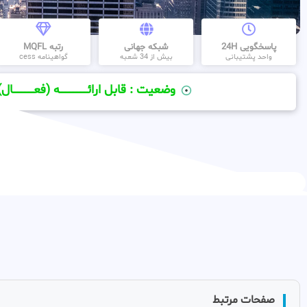
پاسخگویی 24H
شبکه جهانی
رتبه MQFL
واحد پشتیبانی
بیش از 34 شعبه
گواهینامه cess
وضعیت : قابل ارائــــــــــــــــــــه (فعـــــــــــــــال)
صفحات مرتبط