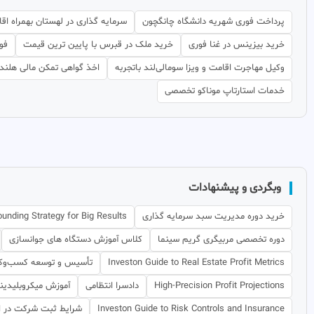
پرداخت فوری شهریه دانشگاه چانگچون
سرمایه گذاری در لهستان بهمراه اق
خرید بیزینس در غنا فوری
خرید ملک در قبرس با پایین ترین قیمت
فو
وکیل مهاجرت اقامت و ویزا سومالی‌لند باتجربه
اخذ گواهی تمکن مالی هلند
خدمات استارتاپ موناکو تخصصی
وبگردی و پیشنهادات
خرید دوره مدیریت سبد سرمایه گذاری
nding Strategy for Big Results
دوره تخصصی مربیگری گریم سینما
کلاس آموزش دستگاه های جوانسازی
Investon Guide to Real Estate Profit Metrics
تأسیس و توسعه کسب‌وکار
High-Precision Profit Projections
دادسرا انتظامی
آموزش میکروبلیدی
Investon Guide to Risk Controls and Insurance
شرایط ثبت شرکت در اق