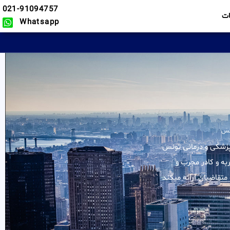
021-91094757
ت
Whatsapp
ونس
لیه خدمات در زمینه ویزا پزشکی و درمانی تونس
به و کادر مجرب و
تقاضیان ارائه میکند