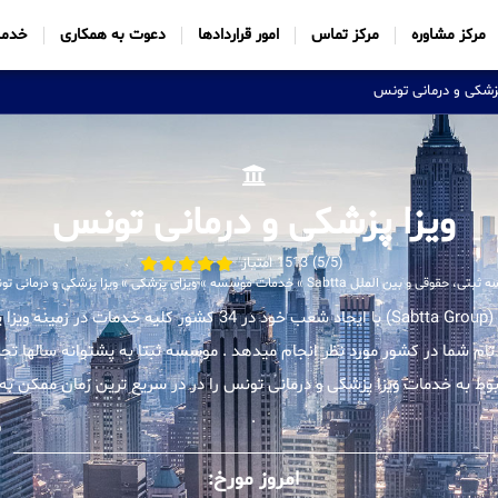
مرکز مشاوره
مرکز تماس
امور قراردادها
دعوت به همکاری
خدما
پزشکی و درمانی تونس
ویزا پزشکی و درمانی تونس
(5/5) 1513 امتیاز
ثبتی، حقوقی و بین الملل Sabtta
»
خدمات موسسه
»
ویزای پزشکی
»
ویزا پزشکی و درمانی ت
موسسه بین المللی ثبتا (Sabtta Group) با ایجاد شعب خود در 34 کشور ک
 تام شما در کشور مورد نظر انجام میدهد . موسسه ثبتا به پشتوانه سالها تجر
 به خدمات ویزا پزشکی و درمانی تونس را در در سریع ترین زمان ممکن به م
.
امروز مورخ: