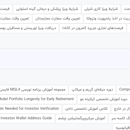
امت
شرایط ویزا کاری شیلی
شرایط ویزا پزشکی و درمانی گینه استوایی
فرصت‌ه
ریت در اخذ پاسپورت ونزوئلا
تعیین وقت سفارت مجارستان
تعیین وقت سفارت 
فرصت‌های تجاری جزیره کامرون در کانادا
دریافت ویزا توریستی و مسافرتی بوس
Compou
دوره حرفه‌ای گریم و میکاپ
مجموعه آموزش برنامه نویسی MQL4 فارسی
دوره آموزش تخصصی کراتینه مو
odel Portfolio Longevity for Early Retirement
 در خارج
کلاس آموزش تخصصی ناخن
s Needed for Investon Verification
نگ کاسه سر
آموزش میکروپیگمنتیشن چشم
Investon Wallet Address Guide
یانوسیه