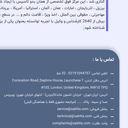
گذاری شد ، این مرکز فوق تخصصی از همان بدو تاسیس با ایجاد شع
برزیل ، اذربایجان ، امارات ، عمان ، آلمان ، استرالیا ، آمریکا ، بر
مهاجرتی ، حقوقی بین الملل ، اخذ ویزا ، اقامت دائم و …. در سطح 
بیش از 2640 کارشناس و وکیل با تجربه توانسته بعنوان ی
شناخته شود
.
تماس با ما :
تلفن تماس: 02191094757 - 32 خط
آدرس دفتر لندن: 7 Coronation Road, Dephna House, Launchese
#105, London, United Kingdom, NW10 7PQ
آدرس: ایران-تهران - خیابان نلسون ماندلا(جردن) - انتهای خیابان مهری- روبروس
صدا و سیما - پلاک ...... (مراجعه حضوری فقط با هماهنگی قبلی)
بخش فروش: service@sabtta.com
بخش فنی: technical@sabtta.com
واحد نظارت: complaints@sabtta.com