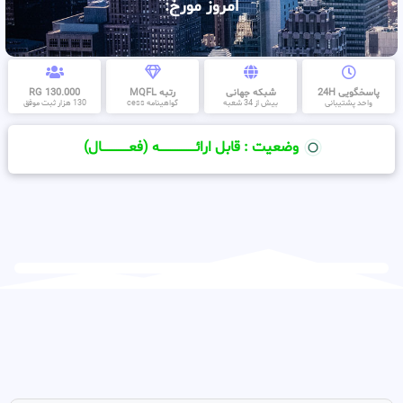
امروز مورخ:
پاسخگویی 24H
شبکه جهانی
رتبه MQFL
130.000 RG
واحد پشتیبانی
بیش از 34 شعبه
گواهینامه cess
130 هزار ثبت موفق
وضعیت : قابل ارائــــــــــــــــــــه (فعـــــــــــــــال)