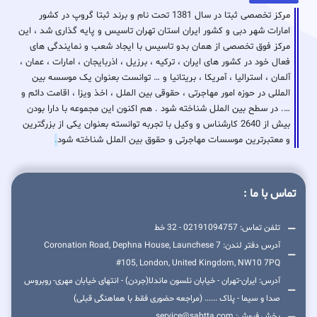
مرکز تخصصی ثبتا در سال 1381 تحت نام و برند ثبتا گروپ در کشور
امارات شهر دبی و کشور ایران استان تهران تاسیس و پایه گذاری شد ، این
مرکز فوق تخصصی از همان بدو تاسیس با ایجاد شعب و نمایندگی های
فعال خود در کشور های ایران ، ترکیه ، برزیل ، اذربایجان ، امارات ، عمان ،
آلمان ، استرالیا ، آمریکا ، بریتانیا و … توانست بعنوان یک موسسه بین
المللی در حوزه امور مهاجرتی ، حقوقی بین الملل ، اخذ ویزا ، اقامت دائم و
…. در سطح بین الملل شناخته شود . هم اکنون این مجموعه با دارا بودن
بیش از 2640 کارشناس و وکیل با تجربه توانسته بعنوان یکی از بزرگترین
و معتبرترین موسسات مهاجرتی و حقوق بین الملل شناخته شود
.
تماس با ما :
تلفن تماس: 02191094757 - 32 خط
آدرس دفتر لندن: 7 Coronation Road, Dephna House, Launchese
#105, London, United Kingdom, NW10 7PQ
آدرس: ایران-تهران - خیابان نلسون ماندلا(جردن) - انتهای خیابان مهری- روبروس
صدا و سیما - پلاک ...... (مراجعه حضوری فقط با هماهنگی قبلی)
بخش فروش: service@sabtta.com