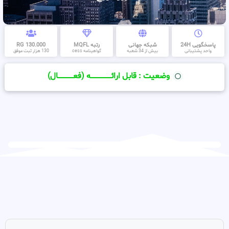
پاسخگویی 24H
شبکه جهانی
رتبه MQFL
130.000 RG
واحد پشتیبانی
بیش از 34 شعبه
گواهینامه cess
130 هزار ثبت موفق
وضعیت : قابل ارائــــــــــــــــــــه (فعـــــــــــــــال)