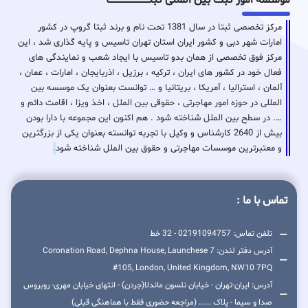
مرکز تخصصی ثبتا در سال 1381 تحت نام و برند ثبتا گروپ در کشور
امارات شهر دبی و کشور ایران استان تهران تاسیس و پایه گذاری شد ، این
مرکز فوق تخصصی از همان بدو تاسیس با ایجاد شعب و نمایندگی های
فعال خود در کشور های ایران ، ترکیه ، برزیل ، اذربایجان ، امارات ، عمان ،
آلمان ، استرالیا ، آمریکا ، بریتانیا و … توانست بعنوان یک موسسه بین
المللی در حوزه امور مهاجرتی ، حقوقی بین الملل ، اخذ ویزا ، اقامت دائم و
…. در سطح بین الملل شناخته شود . هم اکنون این مجموعه با دارا بودن
بیش از 2640 کارشناس و وکیل با تجربه توانسته بعنوان یکی از بزرگترین
و معتبرترین موسسات مهاجرتی و حقوق بین الملل شناخته شود
.
تماس با ما :
تلفن تماس: 02191094757 - 32 خط
آدرس دفتر لندن: 7 Coronation Road, Dephna House, Launchese
#105, London, United Kingdom, NW10 7PQ
آدرس: ایران-تهران - خیابان نلسون ماندلا(جردن) - انتهای خیابان مهری- روبروس
صدا و سیما - پلاک ...... (مراجعه حضوری فقط با هماهنگی قبلی)