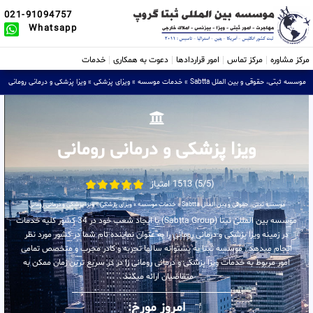
021-91094757
Whatsapp
مرکز مشاوره
مرکز تماس
امور قراردادها
دعوت به همکاری
خدمات
موسسه ثبتی، حقوقی و بین الملل Sabtta
»
خدمات موسسه
»
ویزای پزشکی
»
ویزا پزشکی و درمانی رومانی
ویزا پزشکی و درمانی رومانی
(5/5) 1513 امتیاز
موسسه ثبتی، حقوقی و بین الملل Sabtta
»
خدمات موسسه
»
ویزای پزشکی
»
ویزا پزشکی و درمانی رومانی
موسسه بین المللی ثبتا (Sabtta Group) با ایجاد شعب خود در 34 کشور کلیه خدمات
در زمینه ویزا پزشکی و درمانی رومانی را به عنوان نماینده تام شما در کشور مورد نظر
انجام میدهد . موسسه ثبتا به پشتوانه سالها تجربه و کادر مجرب و متخصص تمامی
امور مربوط به خدمات ویزا پزشکی و درمانی رومانی را در در سریع ترین زمان ممکن به
متقاضیان ارائه میکند .
امروز مورخ: