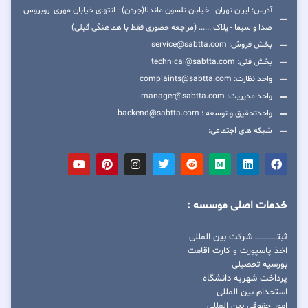
آدرس: ایران-تهران - خیابان نلسون ماندلا(جردن) - انتهای خیابان مهری- روبروس
صدا و سیما - پلاک ...... (مراجعه حضوری فقط با هماهنگی قبلی)
بخش فروش: service@sabtta.com
بخش فنی: technical@sabtta.com
واحد نظارت: complaints@sabtta.com
واحد مدیریت: manager@sabtta.com
واحدتحقیق و توسعه : backend@sabtta.com
شبکه های اجتماعی:
خدمات اصلی موسسه :
ثبتــــــــــــــــ شرکت بین المللی
اخذ پاسپورت و کارت اقامت
بورسیه تحصیلی
پرداخت شهریه دانشگاه
استخدام بین المللی
امور حقوقی بین المللی