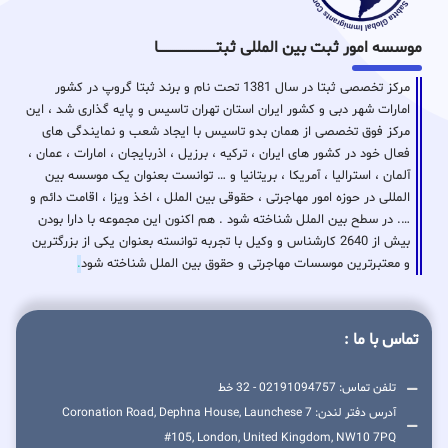
موسسه امور ثبت بین المللی ثبتـــــــــــــــــــــــــــــا
مرکز تخصصی ثبتا در سال 1381 تحت نام و برند ثبتا گروپ در کشور
امارات شهر دبی و کشور ایران استان تهران تاسیس و پایه گذاری شد ، این
مرکز فوق تخصصی از همان بدو تاسیس با ایجاد شعب و نمایندگی های
فعال خود در کشور های ایران ، ترکیه ، برزیل ، اذربایجان ، امارات ، عمان ،
آلمان ، استرالیا ، آمریکا ، بریتانیا و … توانست بعنوان یک موسسه بین
المللی در حوزه امور مهاجرتی ، حقوقی بین الملل ، اخذ ویزا ، اقامت دائم و
…. در سطح بین الملل شناخته شود . هم اکنون این مجموعه با دارا بودن
بیش از 2640 کارشناس و وکیل با تجربه توانسته بعنوان یکی از بزرگترین
و معتبرترین موسسات مهاجرتی و حقوق بین الملل شناخته شود
.
تماس با ما :
تلفن تماس: 02191094757 - 32 خط
آدرس دفتر لندن: 7 Coronation Road, Dephna House, Launchese
#105, London, United Kingdom, NW10 7PQ