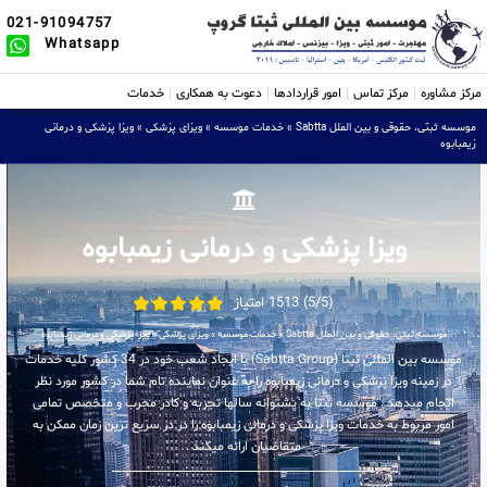
021-91094757
Whatsapp
مرکز مشاوره
مرکز تماس
امور قراردادها
دعوت به همکاری
خدمات
موسسه ثبتی، حقوقی و بین الملل Sabtta
»
خدمات موسسه
»
ویزای پزشکی
»
ویزا پزشکی و درمانی
زیمبابوه
ویزا پزشکی و درمانی زیمبابوه
(5/5) 1513 امتیاز
موسسه ثبتی، حقوقی و بین الملل Sabtta
»
خدمات موسسه
»
ویزای پزشکی
»
ویزا پزشکی و درمانی زیمبابوه
موسسه بین المللی ثبتا (Sabtta Group) با ایجاد شعب خود در 34 کشور کلیه خدمات
در زمینه ویزا پزشکی و درمانی زیمبابوه را به عنوان نماینده تام شما در کشور مورد نظر
انجام میدهد . موسسه ثبتا به پشتوانه سالها تجربه و کادر مجرب و متخصص تمامی
امور مربوط به خدمات ویزا پزشکی و درمانی زیمبابوه را در در سریع ترین زمان ممکن به
متقاضیان ارائه میکند .