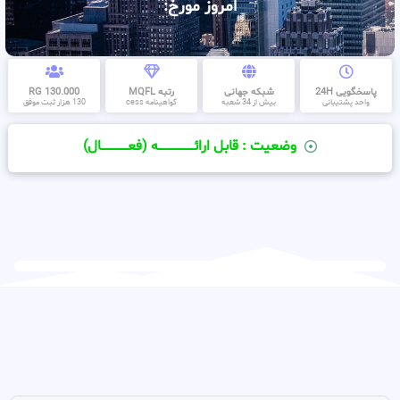
امروز مورخ:
پاسخگویی 24H
شبکه جهانی
رتبه MQFL
130.000 RG
واحد پشتیبانی
بیش از 34 شعبه
گواهینامه cess
130 هزار ثبت موفق
وضعیت : قابل ارائــــــــــــــــــــه (فعـــــــــــــــال)