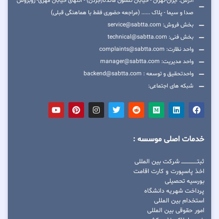
آدرس: ایران-تهران - خیابان نلسون ماندلا(جردن) - انتهای خیابان مهری- روبروس
صدا و سیما - پلاک ...... (مراجعه حضوری فقط با هماهنگی قبلی)
بخش فروش: service@sabtta.com
بخش فنی: technical@sabtta.com
واحد نظارت: complaints@sabtta.com
واحد مدیریت: manager@sabtta.com
واحدتحقیق و توسعه : backend@sabtta.com
شبکه های اجتماعی:
خدمات اصلی موسسه :
ثبتــــــــــــــــ شرکت بین المللی
اخذ پاسپورت و کارت اقامت
بورسیه تحصیلی
پرداخت شهریه دانشگاه
استخدام بین المللی
امور حقوقی بین المللی