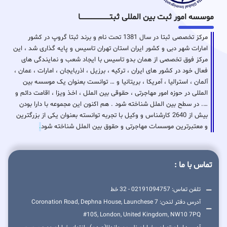
موسسه امور ثبت بین المللی ثبتـــــــــــــــــــــــــــــا
مرکز تخصصی ثبتا در سال 1381 تحت نام و برند ثبتا گروپ در کشور
امارات شهر دبی و کشور ایران استان تهران تاسیس و پایه گذاری شد ، این
مرکز فوق تخصصی از همان بدو تاسیس با ایجاد شعب و نمایندگی های
فعال خود در کشور های ایران ، ترکیه ، برزیل ، اذربایجان ، امارات ، عمان ،
آلمان ، استرالیا ، آمریکا ، بریتانیا و … توانست بعنوان یک موسسه بین
المللی در حوزه امور مهاجرتی ، حقوقی بین الملل ، اخذ ویزا ، اقامت دائم و
…. در سطح بین الملل شناخته شود . هم اکنون این مجموعه با دارا بودن
بیش از 2640 کارشناس و وکیل با تجربه توانسته بعنوان یکی از بزرگترین
و معتبرترین موسسات مهاجرتی و حقوق بین الملل شناخته شود
.
تماس با ما :
تلفن تماس: 02191094757 - 32 خط
آدرس دفتر لندن: 7 Coronation Road, Dephna House, Launchese
#105, London, United Kingdom, NW10 7PQ