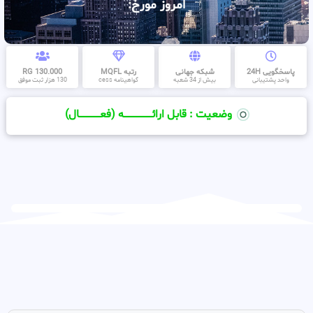
امروز مورخ:
پاسخگویی 24H
شبکه جهانی
رتبه MQFL
130.000 RG
واحد پشتیبانی
بیش از 34 شعبه
گواهینامه cess
130 هزار ثبت موفق
وضعیت : قابل ارائــــــــــــــــــــه (فعـــــــــــــــال)