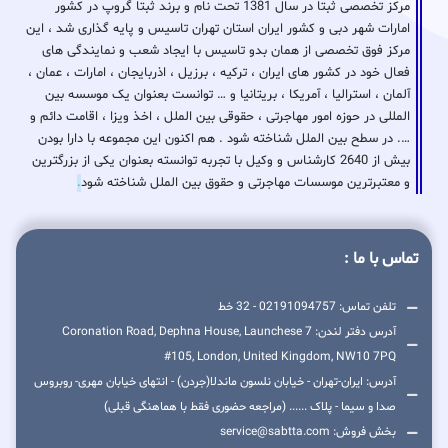
مرکز تخصصی ثبتا در سال 1381 تحت نام و برند ثبتا گروپ در کشور
امارات شهر دبی و کشور ایران استان تهران تاسیس و پایه گذاری شد ، این
مرکز فوق تخصصی از همان بدو تاسیس با ایجاد شعب و نمایندگی های
فعال خود در کشور های ایران ، ترکیه ، برزیل ، اذربایجان ، امارات ، عمان ،
آلمان ، استرالیا ، آمریکا ، بریتانیا و … توانست بعنوان یک موسسه بین
المللی در حوزه امور مهاجرتی ، حقوقی بین الملل ، اخذ ویزا ، اقامت دائم و
…. در سطح بین الملل شناخته شود . هم اکنون این مجموعه با دارا بودن
بیش از 2640 کارشناس و وکیل با تجربه توانسته بعنوان یکی از بزرگترین
و معتبرترین موسسات مهاجرتی و حقوق بین الملل شناخته شود
.
تماس با ما :
تلفن تماس: 02191094757 - 32 خط
آدرس دفتر لندن: 7 Coronation Road, Dephna House, Launchese
#105, London, United Kingdom, NW10 7PQ
آدرس: ایران-تهران - خیابان نلسون ماندلا(جردن) - انتهای خیابان مهری- روبروس
صدا و سیما - پلاک ...... (مراجعه حضوری فقط با هماهنگی قبلی)
بخش فروش: service@sabtta.com