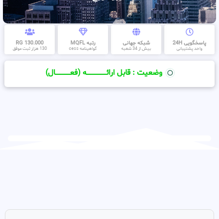
پاسخگویی 24H
شبکه جهانی
رتبه MQFL
130.000 RG
واحد پشتیبانی
بیش از 34 شعبه
گواهینامه cess
130 هزار ثبت موفق
وضعیت : قابل ارائــــــــــــــــــــه (فعـــــــــــــــال)