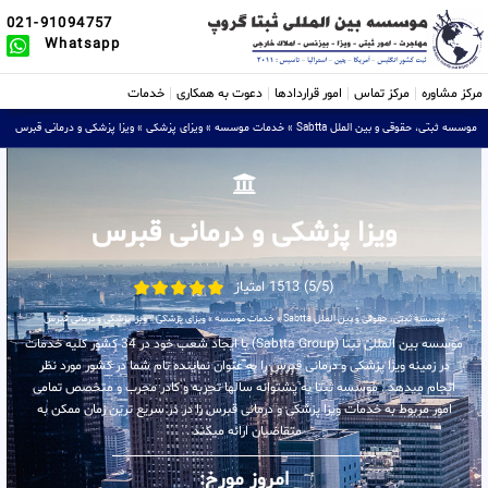
021-91094757
Whatsapp
مرکز مشاوره
مرکز تماس
امور قراردادها
دعوت به همکاری
خدمات
موسسه ثبتی، حقوقی و بین الملل Sabtta
»
خدمات موسسه
»
ویزای پزشکی
»
ویزا پزشکی و درمانی قبرس
ویزا پزشکی و درمانی قبرس
(5/5) 1513 امتیاز
موسسه ثبتی، حقوقی و بین الملل Sabtta
»
خدمات موسسه
»
ویزای پزشکی
»
ویزا پزشکی و درمانی قبرس
موسسه بین المللی ثبتا (Sabtta Group) با ایجاد شعب خود در 34 کشور کلیه خدمات
در زمینه ویزا پزشکی و درمانی قبرس را به عنوان نماینده تام شما در کشور مورد نظر
انجام میدهد . موسسه ثبتا به پشتوانه سالها تجربه و کادر مجرب و متخصص تمامی
امور مربوط به خدمات ویزا پزشکی و درمانی قبرس را در در سریع ترین زمان ممکن به
متقاضیان ارائه میکند .
امروز مورخ: