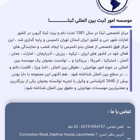
موسسه امور ثبت بین المللی ثبتـــــــــــــــــــــــــــــا
مرکز تخصصی ثبتا در سال 1381 تحت نام و برند ثبتا گروپ در کشور
امارات شهر دبی و کشور ایران استان تهران تاسیس و پایه گذاری شد ، این
مرکز فوق تخصصی از همان بدو تاسیس با ایجاد شعب و نمایندگی های
فعال خود در کشور های ایران ، ترکیه ، برزیل ، اذربایجان ، امارات ، عمان ،
آلمان ، استرالیا ، آمریکا ، بریتانیا و … توانست بعنوان یک موسسه بین
المللی در حوزه امور مهاجرتی ، حقوقی بین الملل ، اخذ ویزا ، اقامت دائم و
…. در سطح بین الملل شناخته شود . هم اکنون این مجموعه با دارا بودن
بیش از 2640 کارشناس و وکیل با تجربه توانسته بعنوان یکی از بزرگترین
و معتبرترین موسسات مهاجرتی و حقوق بین الملل شناخته شود
.
تماس با ما :
تلفن تماس: 02191094757 - 32 خط
آدرس دفتر لندن: 7 Coronation Road, Dephna House, Launchese