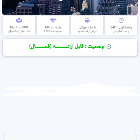
پاسخگویی 24H
شبکه جهانی
رتبه MQFL
130.000 RG
واحد پشتیبانی
بیش از 34 شعبه
گواهینامه cess
130 هزار ثبت موفق
وضعیت : قابل ارائــــــــــــــــــــه (فعـــــــــــــــال)