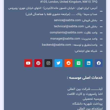
#105, London, United Kingdom, NW10 7PQ
آدرس: ایران-تهران - خیابان نلسون ماندلا(جردن) - انتهای خیابان مهری- روبروس
صدا و سیما - پلاک ...... (مراجعه حضوری فقط با هماهنگی قبلی)
بخش فروش: service@sabtta.com
بخش فنی: technical@sabtta.com
واحد نظارت: complaints@sabtta.com
واحد مدیریت: manager@sabtta.com
واحدتحقیق و توسعه : backend@sabtta.com
شبکه های اجتماعی:
خدمات اصلی موسسه :
ثبتــــــــــــــــ شرکت بین المللی
اخذ پاسپورت و کارت اقامت
بورسیه تحصیلی
پرداخت شهریه دانشگاه
استخدام بین المللی