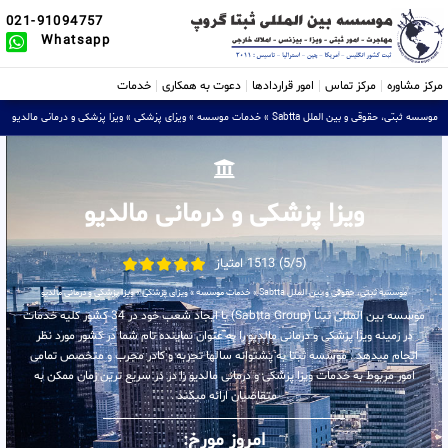
021-91094757
Whatsapp
مرکز مشاوره
مرکز تماس
امور قراردادها
دعوت به همکاری
خدمات
موسسه ثبتی، حقوقی و بین الملل Sabtta
»
خدمات موسسه
»
ویزای پزشکی
»
ویزا پزشکی و درمانی مالدیو
ویزا پزشکی و درمانی مالدیو
(5/5) 1513 امتیاز
موسسه ثبتی، حقوقی و بین الملل Sabtta
»
خدمات موسسه
»
ویزای پزشکی
»
ویزا پزشکی و درمانی مالدیو
موسسه بین المللی ثبتا (Sabtta Group) با ایجاد شعب خود در 34 کشور کلیه خدمات
در زمینه ویزا پزشکی و درمانی مالدیو را به عنوان نماینده تام شما در کشور مورد نظر
انجام میدهد . موسسه ثبتا به پشتوانه سالها تجربه و کادر مجرب و متخصص تمامی
امور مربوط به خدمات ویزا پزشکی و درمانی مالدیو را در در سریع ترین زمان ممکن به
متقاضیان ارائه میکند .
امروز مورخ: