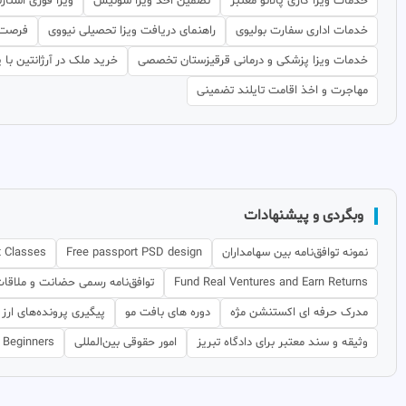
خدمات ویزا کاری پالائو معتبر
تضمین اخذ ویزا سوئیس
ویزا فوری استار
خدمات اداری سفارت بولیوی
راهنمای دریافت ویزا تحصیلی نیووی
فرصت‌ه
خدمات ویزا پزشکی و درمانی قرقیزستان تخصصی
خرید ملک در آرژانتین با
مهاجرت و اخذ اقامت تایلند تضمینی
وبگردی و پیشنهادات
نمونه توافق‌نامه بین سهامداران
Free passport PSD design
t Classes
Fund Real Ventures and Earn Returns
توافق‌نامه رسمی حضانت و ملاقا
مدرک حرفه ای اکستنشن مژه
دوره های بافت مو
پیگیری پرونده‌های ارز 
وثیقه و سند معتبر برای دادگاه تبریز
امور حقوقی بین‌المللی
r Beginners