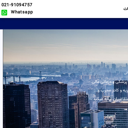
021-91094757
ت
Whatsapp
لی
لیه خدمات در زمینه ویزا پزشکی و درمانی مالی
به و کادر مجرب و
قاضیان ارائه میکند .