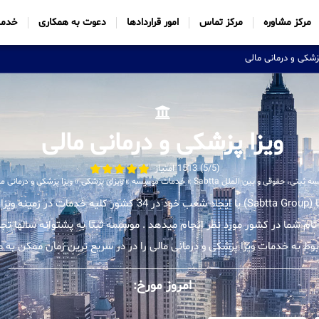
مرکز مشاوره
مرکز تماس
امور قراردادها
دعوت به همکاری
خدما
زشکی و درمانی مالی
ویزا پزشکی و درمانی مالی
(5/5) 1513 امتیاز
 ثبتی، حقوقی و بین الملل Sabtta
»
خدمات موسسه
»
ویزای پزشکی
»
ویزا پزشکی و درمانی ما
موسسه بین المللی ثبتا (Sabtta Group) با ایجاد شعب خود در 34 کشور ک
 تام شما در کشور مورد نظر انجام میدهد . موسسه ثبتا به پشتوانه سالها تجر
 به خدمات ویزا پزشکی و درمانی مالی را در در سریع ترین زمان ممکن به مت
امروز مورخ: