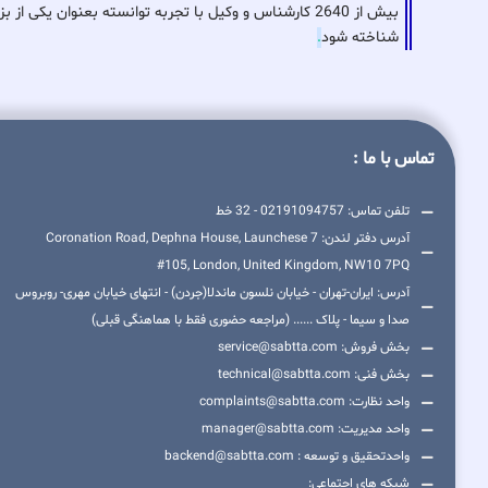
بیش از 2640 کارشناس و وکیل با تجربه توانسته بعنوان ی
شناخته شود
.
تماس با ما :
تلفن تماس: 02191094757 - 32 خط
آدرس دفتر لندن: 7 Coronation Road, Dephna House, Launchese
#105, London, United Kingdom, NW10 7PQ
آدرس: ایران-تهران - خیابان نلسون ماندلا(جردن) - انتهای خیابان مهری- روبروس
صدا و سیما - پلاک ...... (مراجعه حضوری فقط با هماهنگی قبلی)
بخش فروش: service@sabtta.com
بخش فنی: technical@sabtta.com
واحد نظارت: complaints@sabtta.com
واحد مدیریت: manager@sabtta.com
واحدتحقیق و توسعه : backend@sabtta.com
شبکه های اجتماعی: