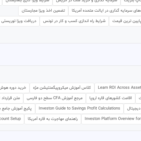
تاپ بلژیک
سرمایه گذاری و خرید ملک در اتریش
شرایط ویزا کاری بلغارستان
ای سرمایه گذاری در ایالت متحده آمریکا
تضمین اخذ ویزا مجارستان
 پایین ترین قیمت
شرایط راه اندازی کسب و کار در تونس
دریافت ویزا توریستی و
Learn ROI Across Asse
کلاس آموزش میکروپیگمنتیشن مژه
خرید دوره هوش 
ت
اقامت کشورهای قاره اروپا
مرجع آموزش CFA سطح دو فارسی
متن قرارداد
دیجیتال
Investon Guide to Savings Profit Calculations
پکیج آموزش جامع ب
Investon Platform Overview fo
راهنمای مهاجرت به قاره آمریکا
count Setup