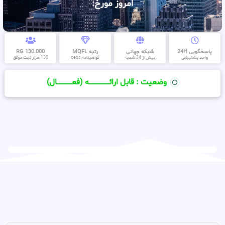
امروز مورخ:
پاسخگویی 24H
شبکه جهانی
رتبه MQFL
130.000 RG
واحد پشتیبانی
بیش از 34 شعبه
گواهینامه cess
130 هزار ثبت موفق
وضعیت : قابل ارائــــــــــــــــــــه (فعـــــــــــــــال)