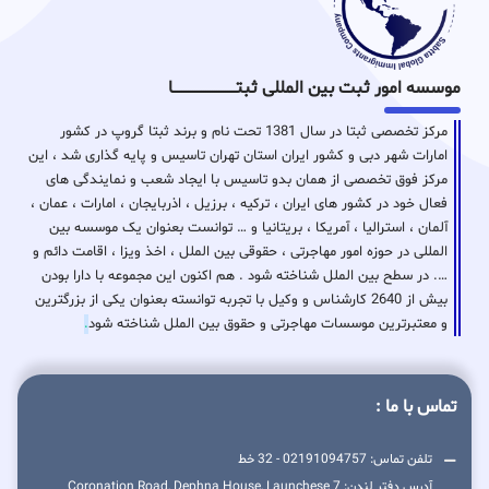
موسسه امور ثبت بین المللی ثبتـــــــــــــــــــــــــــــا
مرکز تخصصی ثبتا در سال 1381 تحت نام و برند ثبتا گروپ در کشور
امارات شهر دبی و کشور ایران استان تهران تاسیس و پایه گذاری شد ، این
مرکز فوق تخصصی از همان بدو تاسیس با ایجاد شعب و نمایندگی های
فعال خود در کشور های ایران ، ترکیه ، برزیل ، اذربایجان ، امارات ، عمان ،
آلمان ، استرالیا ، آمریکا ، بریتانیا و … توانست بعنوان یک موسسه بین
المللی در حوزه امور مهاجرتی ، حقوقی بین الملل ، اخذ ویزا ، اقامت دائم و
…. در سطح بین الملل شناخته شود . هم اکنون این مجموعه با دارا بودن
بیش از 2640 کارشناس و وکیل با تجربه توانسته بعنوان یکی از بزرگترین
و معتبرترین موسسات مهاجرتی و حقوق بین الملل شناخته شود
.
تماس با ما :
تلفن تماس: 02191094757 - 32 خط
آدرس دفتر لندن: 7 Coronation Road, Dephna House, Launchese