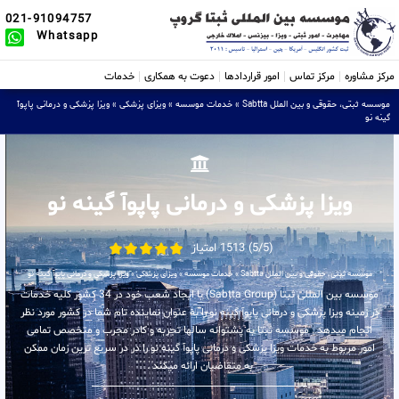
021-91094757
Whatsapp
مرکز مشاوره
مرکز تماس
امور قراردادها
دعوت به همکاری
خدمات
موسسه ثبتی، حقوقی و بین الملل Sabtta
»
خدمات موسسه
»
ویزای پزشکی
»
ویزا پزشکی و درمانی پاپوآ
گینه نو
ویزا پزشکی و درمانی پاپوآ گینه نو
(5/5) 1513 امتیاز
موسسه ثبتی، حقوقی و بین الملل Sabtta
»
خدمات موسسه
»
ویزای پزشکی
»
ویزا پزشکی و درمانی پاپوآ گینه نو
موسسه بین المللی ثبتا (Sabtta Group) با ایجاد شعب خود در 34 کشور کلیه خدمات
در زمینه ویزا پزشکی و درمانی پاپوآ گینه نو را به عنوان نماینده تام شما در کشور مورد نظر
انجام میدهد . موسسه ثبتا به پشتوانه سالها تجربه و کادر مجرب و متخصص تمامی
امور مربوط به خدمات ویزا پزشکی و درمانی پاپوآ گینه نو را در در سریع ترین زمان ممکن
به متقاضیان ارائه میکند .