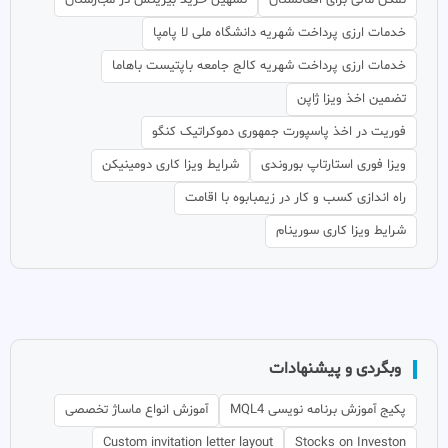
تمکن مالی برای افغانستان
تسهیل خرید بیزینس در مجارستان
خدمات ارزی پرداخت شهریه دانشگاه ملی لا پامپا
خدمات ارزی پرداخت شهریه کالج جامعه باپتیست باهاما
تضمین اخذ ویزا ژاپن
فوریت در اخذ پاسپورت جمهوری دموکراتیک کنگو
ویزا فوری استارتاپ بوروندی
شرایط ویزا کاری دومینیکن
راه اندازی کسب و کار در زیمبابوه با اقامت
شرایط ویزا کاری سورینام
وبگردی و پیشنهادات
پکیج آموزش برنامه نویسی MQL4
آموزش انواع ماساژ تخصصی
Custom invitation letter layout
Stocks on Investon