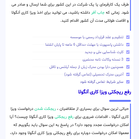
طرف یک کارفرمای یا یک شرکت در این کشور برای شما ارسال و صادر می
شود. زمانی که
جاب آفر
داشته باشید، می توانید برای اخذ ویزا کاری آنگولا
و اقامت طولانی مدت آن کشور اقدام کنید.
تنظیم و عقد قرارداد رسمی با موسسه
داشتن پاسپورت با مهلت حداقل 6 ماهه تا پایان انقضا
کارت شناسایی ملی و جدید
3 نسخه وکالت نامه محضری
همچنین دارا بودن مدرک زبان از جمله آیلتس و تافل
آخرین مدرک تحصیلی (تماس گرفته شود)
سایر شرایط: تماس گرفته شود
رفع ریجکتی ویزا کاری آنگولا
حیاتی ترین سوال برای بسیاری از متقاضیان ،
ریجکت شدن
درخواست ویزا
کاری آنگولا ، اقدامات ضروری برای
رفع ریجکتی
ویزا کاری آنگولا چیست؟ آیا
امکان درخواست مجدد وجود دارد؟ در پاسخ به این سوال باید بگوییم که
معمولا امکان درخواست دوباره برای رفع ریجکتی ویزا کاری آنگولا وجود دارد،