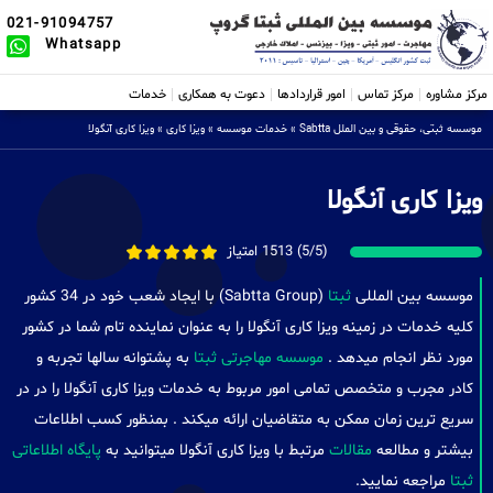
021-91094757
Whatsapp
مرکز مشاوره
مرکز تماس
امور قراردادها
دعوت به همکاری
خدمات
موسسه ثبتی، حقوقی و بین الملل Sabtta
»
خدمات موسسه
»
ویزا کاری
»
ویزا کاری آنگولا
ویزا کاری آنگولا
(5/5) 1513 امتیاز
موسسه بین المللی
ثبتا
(Sabtta Group) با ایجاد شعب خود در 34 کشور
کلیه خدمات در زمینه ویزا کاری آنگولا را به عنوان نماینده تام شما در کشور
مورد نظر انجام میدهد .
موسسه مهاجرتی ثبتا
به پشتوانه سالها تجربه و
کادر مجرب و متخصص تمامی امور مربوط به خدمات ویزا کاری آنگولا را در در
سریع ترین زمان ممکن به متقاضیان ارائه میکند . بمنظور کسب اطلاعات
بیشتر و مطالعه
مقالات
مرتبط با ویزا کاری آنگولا میتوانید به
پایگاه اطلاعاتی
ثبتا
مراجعه نمایید.