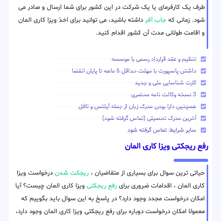
طرف یک کارفرمای یا یک شرکت در این کشور برای شما ارسال و صادر می
شود. زمانی که
جاب آفر
داشته باشید، می توانید برای اخذ ویزا کاری المان
و اقامت طولانی مدت آن کشور اقدام کنید.
تنظیم و عقد قرارداد رسمی با موسسه
داشتن پاسپورت با مهلت حداقل 6 ماهه تا پایان انقضا
کارت شناسایی ملی و جدید
3 نسخه وکالت نامه محضری
همچنین دارا بودن مدرک زبان از جمله آیلتس و تافل
آخرین مدرک تحصیلی (تماس گرفته شود)
سایر شرایط: تماس گرفته شود
رفع ریجکتی ویزا کاری المان
حیاتی ترین سوال برای بسیاری از متقاضیان ،
ریجکت شدن
درخواست ویزا
کاری المان ، اقدامات ضروری برای
رفع ریجکتی
ویزا کاری المان چیست؟ آیا
امکان درخواست مجدد وجود دارد؟ در پاسخ به این سوال باید بگوییم که
معمولا امکان درخواست دوباره برای رفع ریجکتی ویزا کاری المان وجود دارد،