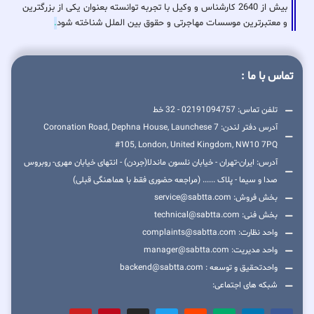
بیش از 2640 کارشناس و وکیل با تجربه توانسته بعنوان یکی از بزرگترین
و معتبرترین موسسات مهاجرتی و حقوق بین الملل شناخته شود
.
تماس با ما :
تلفن تماس: 02191094757 - 32 خط
آدرس دفتر لندن: 7 Coronation Road, Dephna House, Launchese
#105, London, United Kingdom, NW10 7PQ
آدرس: ایران-تهران - خیابان نلسون ماندلا(جردن) - انتهای خیابان مهری- روبروس
صدا و سیما - پلاک ...... (مراجعه حضوری فقط با هماهنگی قبلی)
بخش فروش: service@sabtta.com
بخش فنی: technical@sabtta.com
واحد نظارت: complaints@sabtta.com
واحد مدیریت: manager@sabtta.com
واحدتحقیق و توسعه : backend@sabtta.com
شبکه های اجتماعی: