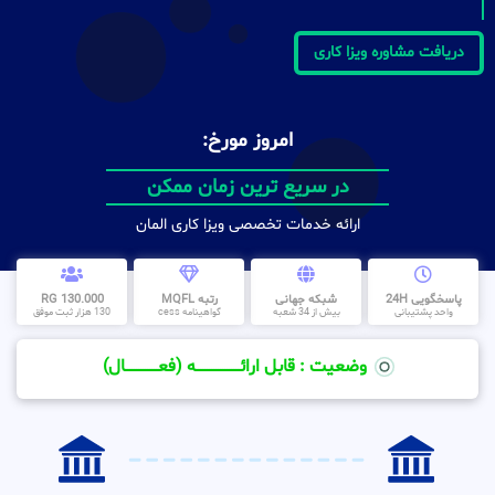
دریافت مشاوره ویزا کاری
امروز مورخ:
در سریع ترین زمان ممکن
ارائه خدمات تخصصی ویزا کاری المان
پاسخگویی 24H
شبکه جهانی
رتبه MQFL
130.000 RG
واحد پشتیبانی
بیش از 34 شعبه
گواهینامه cess
130 هزار ثبت موفق
وضعیت : قابل ارائــــــــــــــــــــه (فعـــــــــــــــال)