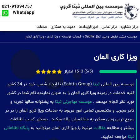
021-91094757
Whatsapp
مرکز مشاوره
مرکز تماس
امور قراردادها
دعوت به همکاری
خدمات
موسسه ثبتی، حقوقی و بین الملل Sabtta
»
خدمات موسسه
»
ویزا کاری
»
ویزا کاری المان
ویزا کاری المان
(5/5) 1513 امتیاز
موسسه بین المللی
ثبتا
(Sabtta Group) با ایجاد شعب خود در 34 کشور
کلیه خدمات در زمینه ویزا کاری المان را به عنوان نماینده تام شما در کشور
مورد نظر انجام میدهد .
موسسه مهاجرتی ثبتا
به پشتوانه سالها تجربه و
کادر مجرب و متخصص تمامی امور مربوط به خدمات ویزا کاری المان را در در
سریع ترین زمان ممکن به متقاضیان ارائه میکند . بمنظور کسب اطلاعات
بیشتر و مطالعه
مقالات
مرتبط با ویزا کاری المان میتوانید به
پایگاه اطلاعاتی
ثبتا
مراجعه نمایید.