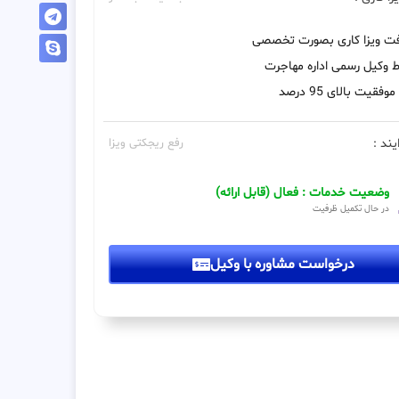
فت ویزا کاری بصورت تخصصی
 وکیل رسمی اداره مهاجرت
فقیت بالای 95 درصد
یند :
رفع ریجکتی ویزا
وضعیت خدمات : فعال (قابل ارائه)
در حال تکمیل ظرفیت
درخواست مشاوره با وکیل