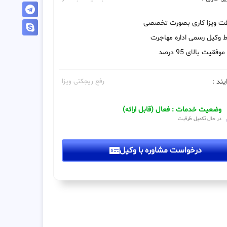
فت ویزا کاری بصورت تخصصی
 وکیل رسمی اداره مهاجرت
فقیت بالای 95 درصد
یند :
رفع ریجکتی ویزا
وضعیت خدمات : فعال (قابل ارائه)
در حال تکمیل ظرفیت
درخواست مشاوره با وکیل