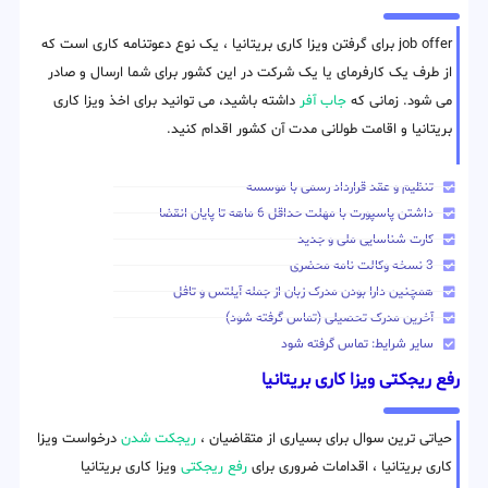
job offer برای گرفتن ویزا کاری بریتانیا ، یک نوع دعوتنامه کاری است که
از طرف یک کارفرمای یا یک شرکت در این کشور برای شما ارسال و صادر
می شود. زمانی که
جاب آفر
داشته باشید، می توانید برای اخذ ویزا کاری
بریتانیا و اقامت طولانی مدت آن کشور اقدام کنید.
تنظیم و عقد قرارداد رسمی با موسسه
داشتن پاسپورت با مهلت حداقل 6 ماهه تا پایان انقضا
کارت شناسایی ملی و جدید
3 نسخه وکالت نامه محضری
همچنین دارا بودن مدرک زبان از جمله آیلتس و تافل
آخرین مدرک تحصیلی (تماس گرفته شود)
سایر شرایط: تماس گرفته شود
رفع ریجکتی ویزا کاری بریتانیا
حیاتی ترین سوال برای بسیاری از متقاضیان ،
ریجکت شدن
درخواست ویزا
کاری بریتانیا ، اقدامات ضروری برای
رفع ریجکتی
ویزا کاری بریتانیا