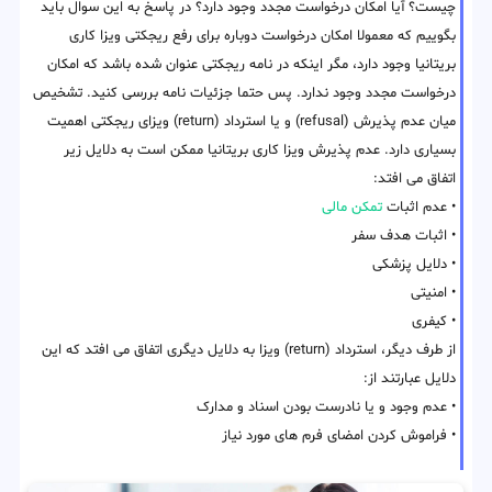
چیست؟ آیا امکان درخواست مجدد وجود دارد؟ در پاسخ به این سوال باید
بگوییم که معمولا امکان درخواست دوباره برای رفع ریجکتی ویزا کاری
بریتانیا وجود دارد، مگر اینکه در نامه ریجکتی عنوان شده باشد که امکان
درخواست مجدد وجود ندارد. پس حتما جزئیات نامه بررسی کنید. تشخیص
میان عدم پذیرش (refusal) و یا استرداد (return) ویزای ریجکتی اهمیت
بسیاری دارد. عدم پذیرش ویزا کاری بریتانیا ممکن است به دلایل زیر
اتفاق می افتد:
• عدم اثبات
تمکن مالی
• اثبات هدف سفر
• دلایل پزشکی
• امنیتی
• کیفری
از طرف دیگر، استرداد (return) ویزا به دلایل دیگری اتفاق می افتد که این
دلایل عبارتند از:
• عدم وجود و یا نادرست بودن اسناد و مدارک
• فراموش کردن امضای فرم های مورد نیاز