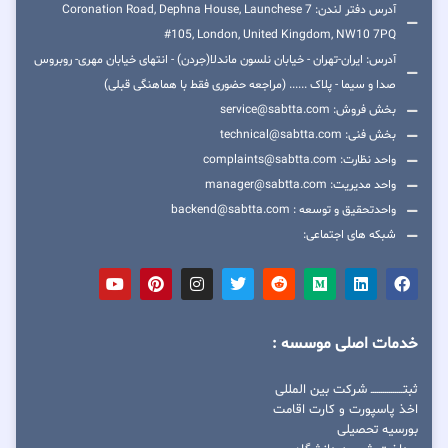
آدرس دفتر لندن: 7 Coronation Road, Dephna House, Launchese
#105, London, United Kingdom, NW10 7PQ
آدرس: ایران-تهران - خیابان نلسون ماندلا(جردن) - انتهای خیابان مهری- روبروس
صدا و سیما - پلاک ...... (مراجعه حضوری فقط با هماهنگی قبلی)
بخش فروش: service@sabtta.com
بخش فنی: technical@sabtta.com
واحد نظارت: complaints@sabtta.com
واحد مدیریت: manager@sabtta.com
واحدتحقیق و توسعه : backend@sabtta.com
شبکه های اجتماعی:
خدمات اصلی موسسه :
ثبتــــــــــــــــ شرکت بین المللی
اخذ پاسپورت و کارت اقامت
بورسیه تحصیلی