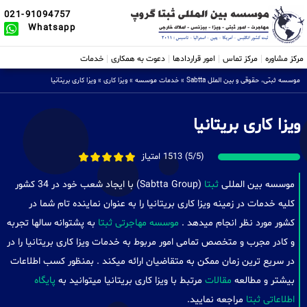
021-91094757
Whatsapp
مرکز مشاوره
مرکز تماس
امور قراردادها
دعوت به همکاری
خدمات
موسسه ثبتی، حقوقی و بین الملل Sabtta
»
خدمات موسسه
»
ویزا کاری
»
ویزا کاری بریتانیا
ویزا کاری بریتانیا
(5/5) 1513 امتیاز
موسسه بین المللی
ثبتا
(Sabtta Group) با ایجاد شعب خود در 34 کشور
کلیه خدمات در زمینه ویزا کاری بریتانیا را به عنوان نماینده تام شما در
کشور مورد نظر انجام میدهد .
موسسه مهاجرتی ثبتا
به پشتوانه سالها تجربه
و کادر مجرب و متخصص تمامی امور مربوط به خدمات ویزا کاری بریتانیا را در
در سریع ترین زمان ممکن به متقاضیان ارائه میکند . بمنظور کسب اطلاعات
بیشتر و مطالعه
مقالات
مرتبط با ویزا کاری بریتانیا میتوانید به
پایگاه
اطلاعاتی ثبتا
مراجعه نمایید.