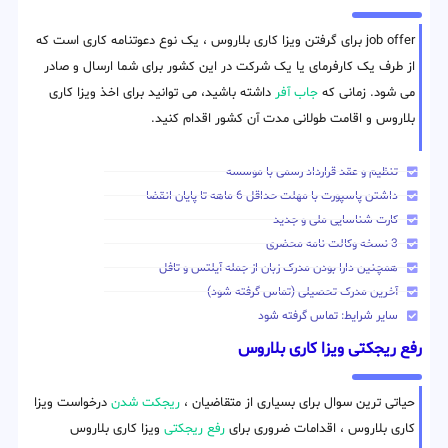
job offer برای گرفتن ویزا کاری بلاروس ، یک نوع دعوتنامه کاری است که
از طرف یک کارفرمای یا یک شرکت در این کشور برای شما ارسال و صادر
می شود. زمانی که
جاب آفر
داشته باشید، می توانید برای اخذ ویزا کاری
بلاروس و اقامت طولانی مدت آن کشور اقدام کنید.
تنظیم و عقد قرارداد رسمی با موسسه
داشتن پاسپورت با مهلت حداقل 6 ماهه تا پایان انقضا
کارت شناسایی ملی و جدید
3 نسخه وکالت نامه محضری
همچنین دارا بودن مدرک زبان از جمله آیلتس و تافل
آخرین مدرک تحصیلی (تماس گرفته شود)
سایر شرایط: تماس گرفته شود
رفع ریجکتی ویزا کاری بلاروس
حیاتی ترین سوال برای بسیاری از متقاضیان ،
ریجکت شدن
درخواست ویزا
کاری بلاروس ، اقدامات ضروری برای
رفع ریجکتی
ویزا کاری بلاروس