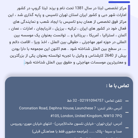
مرکز تخصصی ثبتا در سال 1381 تحت نام و برند ثبتا گروپ در کشور
امارات شهر دبی و کشور ایران استان تهران تاسیس و پایه گذاری شد ، این
مرکز فوق تخصصی از همان بدو تاسیس با ایجاد شعب و نمایندگی های
فعال خود در کشور های ایران ، ترکیه ، برزیل ، اذربایجان ، امارات ، عمان ،
آلمان ، استرالیا ، آمریکا ، بریتانیا و … توانست بعنوان یک موسسه بین
المللی در حوزه امور مهاجرتی ، حقوقی بین الملل ، اخذ ویزا ، اقامت دائم و
…. در سطح بین الملل شناخته شود . هم اکنون این مجموعه با دارا بودن
بیش از 2640 کارشناس و وکیل با تجربه توانسته بعنوان یکی از بزرگترین
و معتبرترین موسسات مهاجرتی و حقوق بین الملل شناخته شود
.
تماس با ما :
تلفن تماس: 02191094757 - 32 خط
آدرس دفتر لندن: 7 Coronation Road, Dephna House, Launchese
#105, London, United Kingdom, NW10 7PQ
آدرس: ایران-تهران - خیابان نلسون ماندلا(جردن) - انتهای خیابان مهری- روبروس
صدا و سیما - پلاک ...... (مراجعه حضوری فقط با هماهنگی قبلی)