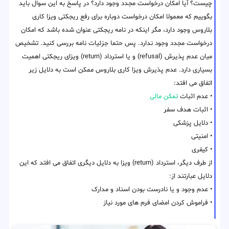
چیست؟ آیا امکان درخواست مجدد وجود دارد؟ در پاسخ به این سوال باید
بگوییم که معمولا امکان درخواست دوباره برای رفع ریجکتی ویزا کاری
بلاروس وجود دارد، مگر اینکه در نامه ریجکتی عنوان شده باشد که امکان
درخواست مجدد وجود ندارد. پس حتما جزئیات نامه بررسی کنید. تشخیص
میان عدم پذیرش (refusal) و یا استرداد (return) ویزای ریجکتی اهمیت
بسیاری دارد. عدم پذیرش ویزا کاری بلاروس ممکن است به دلایل زیر
اتفاق می افتد:
• عدم اثبات
تمکن مالی
• اثبات هدف سفر
• دلایل پزشکی
• امنیتی
• کیفری
از طرف دیگر، استرداد (return) ویزا به دلایل دیگری اتفاق می افتد که این
دلایل عبارتند از:
• عدم وجود و یا نادرست بودن اسناد و مدارک
• فراموش کردن امضای فرم های مورد نیاز