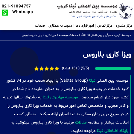
021-91094757
Whatsapp
مرکز مشاوره
مرکز تماس
امور قراردادها
دعوت به همکاری
خدمات
موسسه ثبتی، حقوقی و بین الملل Sabtta
»
خدمات موسسه
»
ویزا کاری
»
ویزا کاری بلاروس
ویزا کاری بلاروس
(5/5) 1513 امتیاز
موسسه بین المللی
ثبتا
(Sabtta Group) با ایجاد شعب خود در 34 کشور
کلیه خدمات در زمینه ویزا کاری بلاروس را به عنوان نماینده تام شما در
کشور مورد نظر انجام میدهد .
موسسه مهاجرتی ثبتا
به پشتوانه سالها تجربه
و کادر مجرب و متخصص تمامی امور مربوط به خدمات ویزا کاری بلاروس را
در در سریع ترین زمان ممکن به متقاضیان ارائه میکند . بمنظور کسب
اطلاعات بیشتر و مطالعه
مقالات
مرتبط با ویزا کاری بلاروس میتوانید به
پایگاه اطلاعاتی ثبتا
مراجعه نمایید.