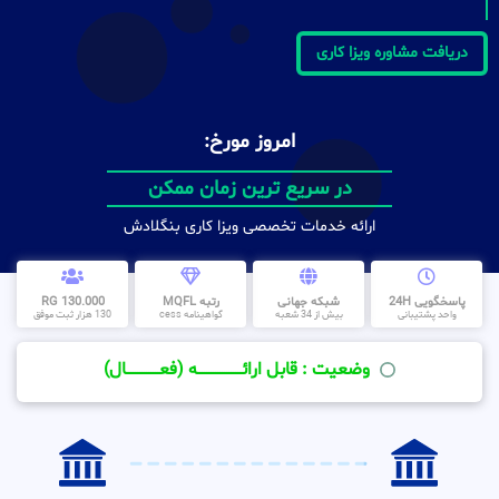
دریافت مشاوره ویزا کاری
امروز مورخ:
در سریع ترین زمان ممکن
ارائه خدمات تخصصی ویزا کاری بنگلادش
پاسخگویی 24H
شبکه جهانی
رتبه MQFL
130.000 RG
واحد پشتیبانی
بیش از 34 شعبه
گواهینامه cess
130 هزار ثبت موفق
وضعیت : قابل ارائــــــــــــــــــــه (فعـــــــــــــــال)