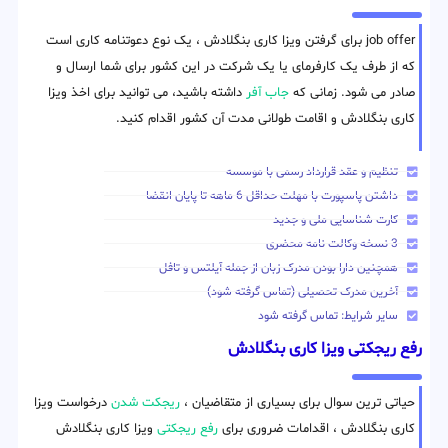
job offer برای گرفتن ویزا کاری بنگلادش ، یک نوع دعوتنامه کاری است
که از طرف یک کارفرمای یا یک شرکت در این کشور برای شما ارسال و
صادر می شود. زمانی که
جاب آفر
داشته باشید، می توانید برای اخذ ویزا
کاری بنگلادش و اقامت طولانی مدت آن کشور اقدام کنید.
تنظیم و عقد قرارداد رسمی با موسسه
داشتن پاسپورت با مهلت حداقل 6 ماهه تا پایان انقضا
کارت شناسایی ملی و جدید
3 نسخه وکالت نامه محضری
همچنین دارا بودن مدرک زبان از جمله آیلتس و تافل
آخرین مدرک تحصیلی (تماس گرفته شود)
سایر شرایط: تماس گرفته شود
رفع ریجکتی ویزا کاری بنگلادش
حیاتی ترین سوال برای بسیاری از متقاضیان ،
ریجکت شدن
درخواست ویزا
کاری بنگلادش ، اقدامات ضروری برای
رفع ریجکتی
ویزا کاری بنگلادش