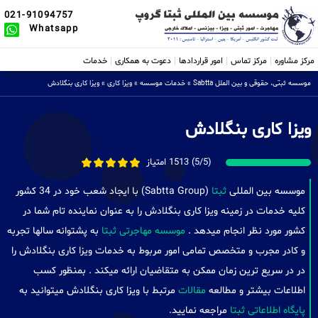
021-91094757
Whatsapp
مرکز مشاوره
مرکز تماس
امور قراردادها
دعوت به همکاری
خدمات
موسسه ثبتی، حقوقی و بین الملل Sabtta
»
خدمات موسسه
»
ویزا کاری
»
ویزا کاری بنگلادش
ویزا کاری بنگلادش
(5/5) 1513 امتیاز
موسسه بین المللی
ثبتا
(Sabtta Group) با ایجاد شعب خود در 34 کشور
کلیه خدمات در زمینه ویزا کاری بنگلادش را به عنوان نماینده تام شما در
کشور مورد نظر انجام میدهد .
موسسه مهاجرتی ثبتا
به پشتوانه سالها تجربه
و کادر مجرب و متخصص تمامی امور مربوط به خدمات ویزا کاری بنگلادش را
در در سریع ترین زمان ممکن به متقاضیان ارائه میکند . بمنظور کسب
اطلاعات بیشتر و مطالعه
مقالات
مرتبط با ویزا کاری بنگلادش میتوانید به
پایگاه اطلاعاتی ثبتا
مراجعه نمایید.