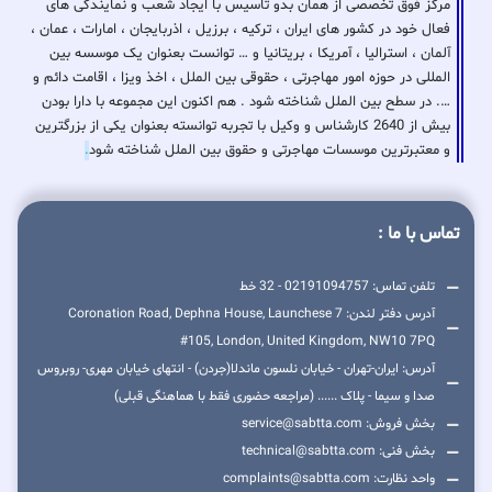
مرکز فوق تخصصی از همان بدو تاسیس با ایجاد شعب و نمایندگی های
فعال خود در کشور های ایران ، ترکیه ، برزیل ، اذربایجان ، امارات ، عمان ،
آلمان ، استرالیا ، آمریکا ، بریتانیا و … توانست بعنوان یک موسسه بین
المللی در حوزه امور مهاجرتی ، حقوقی بین الملل ، اخذ ویزا ، اقامت دائم و
…. در سطح بین الملل شناخته شود . هم اکنون این مجموعه با دارا بودن
بیش از 2640 کارشناس و وکیل با تجربه توانسته بعنوان یکی از بزرگترین
و معتبرترین موسسات مهاجرتی و حقوق بین الملل شناخته شود
.
تماس با ما :
تلفن تماس: 02191094757 - 32 خط
آدرس دفتر لندن: 7 Coronation Road, Dephna House, Launchese
#105, London, United Kingdom, NW10 7PQ
آدرس: ایران-تهران - خیابان نلسون ماندلا(جردن) - انتهای خیابان مهری- روبروس
صدا و سیما - پلاک ...... (مراجعه حضوری فقط با هماهنگی قبلی)
بخش فروش: service@sabtta.com
بخش فنی: technical@sabtta.com
واحد نظارت: complaints@sabtta.com