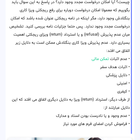
چیست؟ آیا امکان درخواست مجدد وجود دارد؟ در پاسخ به این سوال باید
بگوییم که معمولا امکان درخواست دوباره برای رفع ریجکتی ویزا کاری
بنگلادش وجود دارد، مگر اینکه در نامه ریجکتی عنوان شده باشد که امکان
درخواست مجدد وجود ندارد. پس حتما جزئیات نامه بررسی کنید. تشخیص
میان عدم پذیرش (refusal) و یا استرداد (return) ویزای ریجکتی اهمیت
بسیاری دارد. عدم پذیرش ویزا کاری بنگلادش ممکن است به دلایل زیر
اتفاق می افتد:
• عدم اثبات
تمکن مالی
• اثبات هدف سفر
• دلایل پزشکی
• امنیتی
• کیفری
از طرف دیگر، استرداد (return) ویزا به دلایل دیگری اتفاق می افتد که این
دلایل عبارتند از:
• عدم وجود و یا نادرست بودن اسناد و مدارک
• فراموش کردن امضای فرم های مورد نیاز