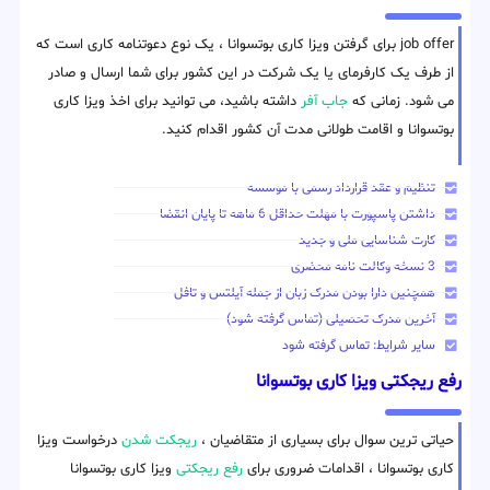
job offer برای گرفتن ویزا کاری بوتسوانا ، یک نوع دعوتنامه کاری است که
از طرف یک کارفرمای یا یک شرکت در این کشور برای شما ارسال و صادر
می شود. زمانی که
جاب آفر
داشته باشید، می توانید برای اخذ ویزا کاری
بوتسوانا و اقامت طولانی مدت آن کشور اقدام کنید.
تنظیم و عقد قرارداد رسمی با موسسه
داشتن پاسپورت با مهلت حداقل 6 ماهه تا پایان انقضا
کارت شناسایی ملی و جدید
3 نسخه وکالت نامه محضری
همچنین دارا بودن مدرک زبان از جمله آیلتس و تافل
آخرین مدرک تحصیلی (تماس گرفته شود)
سایر شرایط: تماس گرفته شود
رفع ریجکتی ویزا کاری بوتسوانا
حیاتی ترین سوال برای بسیاری از متقاضیان ،
ریجکت شدن
درخواست ویزا
کاری بوتسوانا ، اقدامات ضروری برای
رفع ریجکتی
ویزا کاری بوتسوانا