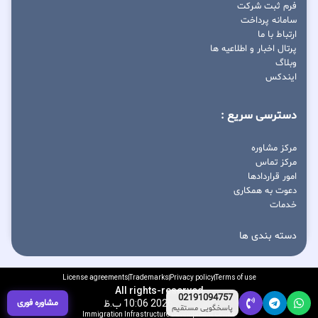
فرم ثبت شرکت
سامانه پرداخت
ارتباط با ما
پرتال اخبار و اطلاعیه ها
وبلاگ
ایندکس
دسترسی سریع :
مرکز مشاوره
مرکز تماس
امور قراردادها
دعوت به همکاری
خدمات
دسته بندی ها
License agreements
Trademarks
Privacy policy
Terms of use
All rights-reserved
02191094757
مشاوره فوری
آگوست 7, 2026 10:06 ب.ظ
پاسخگویی مستقیم
Immigration Infrastructure Development Center