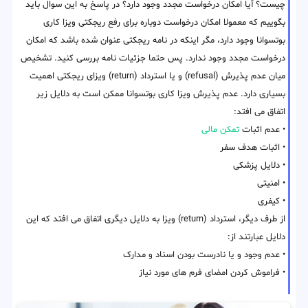
چیست؟ آیا امکان درخواست مجدد وجود دارد؟ در پاسخ به این سوال باید
بگوییم که معمولا امکان درخواست دوباره برای رفع ریجکتی ویزا کاری
بوتسوانا وجود دارد، مگر اینکه در نامه ریجکتی عنوان شده باشد که امکان
درخواست مجدد وجود ندارد. پس حتما جزئیات نامه بررسی کنید. تشخیص
میان عدم پذیرش (refusal) و یا استرداد (return) ویزای ریجکتی اهمیت
بسیاری دارد. عدم پذیرش ویزا کاری بوتسوانا ممکن است به دلایل زیر
اتفاق می افتد:
• عدم اثبات
تمکن مالی
• اثبات هدف سفر
• دلایل پزشکی
• امنیتی
• کیفری
از طرف دیگر، استرداد (return) ویزا به دلایل دیگری اتفاق می افتد که این
دلایل عبارتند از:
• عدم وجود و یا نادرست بودن اسناد و مدارک
• فراموش کردن امضای فرم های مورد نیاز