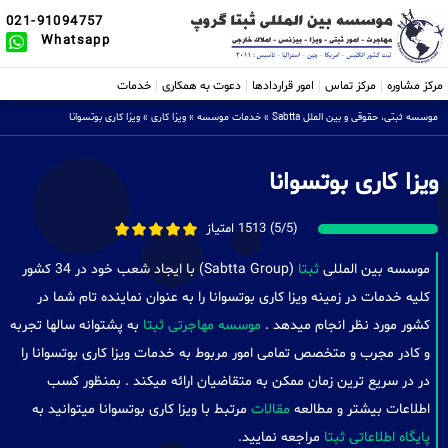
021-91094757
Whatsapp
مرکز مشاوره
مرکز تماس
امور قراردادها
دعوت به همکاری
خدمات
موسسه ثبتی، حقوقی و بین الملل Sabtta
»
خدمات موسسه
»
ویزا کاری
»
ویزا کاری بوتسوانا
ویزا کاری بوتسوانا
(5/5) 1513 امتیاز
موسسه بین المللی
ثبتا
(Sabtta Group) با ایجاد شعب خود در 34 کشور
کلیه خدمات در زمینه ویزا کاری بوتسوانا را به عنوان نماینده تام شما در
کشور مورد نظر انجام میدهد .
موسسه مهاجرتی ثبتا
به پشتوانه سالها تجربه
و کادر مجرب و متخصص تمامی امور مربوط به خدمات ویزا کاری بوتسوانا را
در در سریع ترین زمان ممکن به متقاضیان ارائه میکند . بمنظور کسب
اطلاعات بیشتر و مطالعه
مقالات
مرتبط با ویزا کاری بوتسوانا میتوانید به
پایگاه اطلاعاتی ثبتا
مراجعه نمایید.