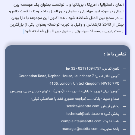
آلمان ، استرالیا ، آمریکا ، بریتانیا و … توانست بعنوان یک موسسه بین
المللی در حوزه امور مهاجرتی ، حقوقی بین الملل ، اخذ ویزا ، اقامت دائم و
…. در سطح بین الملل شناخته شود . هم اکنون این مجموعه با دارا بودن
بیش از 2640 کارشناس و وکیل با تجربه توانسته بعنوان یکی از بزرگترین
و معتبرترین موسسات مهاجرتی و حقوق بین الملل شناخته شود
.
تماس با ما :
تلفن تماس: 02191094757 - 32 خط
آدرس دفتر لندن: 7 Coronation Road, Dephna House, Launchese
#105, London, United Kingdom, NW10 7PQ
آدرس: ایران-تهران - خیابان نلسون ماندلا(جردن) - انتهای خیابان مهری- روبروس
صدا و سیما - پلاک ...... (مراجعه حضوری فقط با هماهنگی قبلی)
بخش فروش: service@sabtta.com
بخش فنی: technical@sabtta.com
واحد نظارت: complaints@sabtta.com
واحد مدیریت: manager@sabtta.com