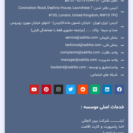
تلفن تماس: 02191094757 - 32 خط
آدرس دفتر لندن: 7 Coronation Road, Dephna House, Launchese
#105, London, United Kingdom, NW10 7PQ
آدرس: ایران-تهران - خیابان نلسون ماندلا(جردن) - انتهای خیابان مهری- روبروس
صدا و سیما - پلاک ...... (مراجعه حضوری فقط با هماهنگی قبلی)
بخش فروش: service@sabtta.com
بخش فنی: technical@sabtta.com
واحد نظارت: complaints@sabtta.com
واحد مدیریت: manager@sabtta.com
واحدتحقیق و توسعه : backend@sabtta.com
شبکه های اجتماعی:
خدمات اصلی موسسه :
ثبتــــــــــــــــ شرکت بین المللی
اخذ پاسپورت و کارت اقامت
بورسیه تحصیلی