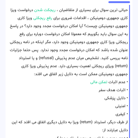
حیاتی ترین سوال برای بسیاری از متقاضیان ،
ریجکت شدن
درخواست ویزا
کاری جمهوری دومینیکن ، اقدامات ضروری برای
رفع ریجکتی
ویزا کاری
جمهوری دومینیکن چیست؟ آیا امکان درخواست مجدد وجود دارد؟ در پاسخ
به این سوال باید بگوییم که معمولا امکان درخواست دوباره برای رفع
ریجکتی ویزا کاری جمهوری دومینیکن وجود دارد، مگر اینکه در نامه ریجکتی
عنوان شده باشد که امکان درخواست مجدد وجود ندارد. پس حتما جزئیات
نامه بررسی کنید. تشخیص میان عدم پذیرش (refusal) و یا استرداد
(return) ویزای ریجکتی اهمیت بسیاری دارد. عدم پذیرش ویزا کاری
جمهوری دومینیکن ممکن است به دلایل زیر اتفاق می افتد:
• عدم اثبات
تمکن مالی
• اثبات هدف سفر
• دلایل پزشکی
• امنیتی
• کیفری
از طرف دیگر، استرداد (return) ویزا به دلایل دیگری اتفاق می افتد که این
دلایل عبارتند از: