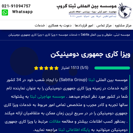
021-91094757
Whatsapp
مرکز مشاوره
مرکز تماس
امور قراردادها
دعوت به همکاری
خدمات
موسسه ثبتی، حقوقی و بین الملل Sabtta
»
خدمات موسسه
»
ویزا کاری
»
ویزا کاری جمهوری دومینیکن
ویزا کاری جمهوری دومینیکن
(5/5) 1513 امتیاز
موسسه بین المللی
ثبتا
(Sabtta Group) با ایجاد شعب خود در 34 کشور
کلیه خدمات در زمینه ویزا کاری جمهوری دومینیکن را به عنوان نماینده تام
شما در کشور مورد نظر انجام میدهد .
موسسه مهاجرتی ثبتا
به پشتوانه
سالها تجربه و کادر مجرب و متخصص تمامی امور مربوط به خدمات ویزا کاری
جمهوری دومینیکن را در در سریع ترین زمان ممکن به متقاضیان ارائه میکند
. بمنظور کسب اطلاعات بیشتر و مطالعه
مقالات
مرتبط با ویزا کاری جمهوری
دومینیکن میتوانید به
پایگاه اطلاعاتی ثبتا
مراجعه نمایید.