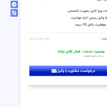
فت ویزا کاری بصورت تخصصی
 وکیل رسمی اداره مهاجرت
فقیت بالای 95 درصد
یند :
رفع ریجکتی ویزا
وضعیت خدمات : فعال (قابل ارائه)
در حال تکمیل ظرفیت
درخواست مشاوره با وکیل