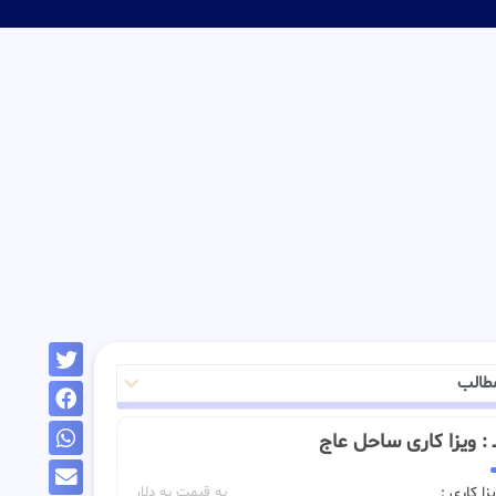
طالب
ــ : ویزا کاری ساحل عاج
زا کاری :
به قیمت به دلار