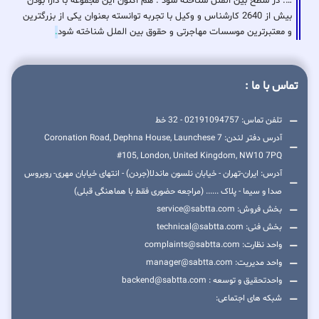
…. در سطح بین الملل شناخته شود . هم اکنون این مجموعه با دارا بودن
بیش از 2640 کارشناس و وکیل با تجربه توانسته بعنوان یکی از بزرگترین
و معتبرترین موسسات مهاجرتی و حقوق بین الملل شناخته شود
.
تماس با ما :
تلفن تماس: 02191094757 - 32 خط
آدرس دفتر لندن: 7 Coronation Road, Dephna House, Launchese
#105, London, United Kingdom, NW10 7PQ
آدرس: ایران-تهران - خیابان نلسون ماندلا(جردن) - انتهای خیابان مهری- روبروس
صدا و سیما - پلاک ...... (مراجعه حضوری فقط با هماهنگی قبلی)
بخش فروش: service@sabtta.com
بخش فنی: technical@sabtta.com
واحد نظارت: complaints@sabtta.com
واحد مدیریت: manager@sabtta.com
واحدتحقیق و توسعه : backend@sabtta.com
شبکه های اجتماعی: