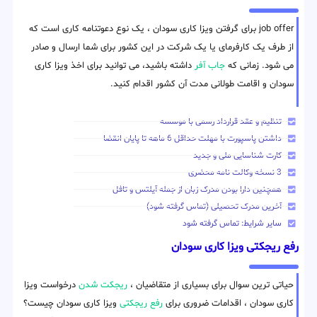
job offer برای گرفتن ویزا کاری سودان ، یک نوع دعوتنامه کاری است که
از طرف یک کارفرمای یا یک شرکت در این کشور برای شما ارسال و صادر
می شود. زمانی که
جاب آفر
داشته باشید، می توانید برای اخذ ویزا کاری
سودان و اقامت طولانی مدت آن کشور اقدام کنید.
تنظیم و عقد قرارداد رسمی با موسسه
داشتن پاسپورت با مهلت حداقل 6 ماهه تا پایان انقضا
کارت شناسایی ملی و جدید
3 نسخه وکالت نامه محضری
همچنین دارا بودن مدرک زبان از جمله آیلتس و تافل
آخرین مدرک تحصیلی (تماس گرفته شود)
سایر شرایط: تماس گرفته شود
رفع ریجکتی ویزا کاری سودان
حیاتی ترین سوال برای بسیاری از متقاضیان ،
ریجکت شدن
درخواست ویزا
کاری سودان ، اقدامات ضروری برای
رفع ریجکتی
ویزا کاری سودان چیست؟