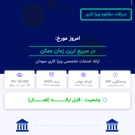
دریافت مشاوره ویزا کاری
امروز مورخ:
در سریع ترین زمان ممکن
ارائه خدمات تخصصی ویزا کاری سودان
پاسخگویی 24H
شبکه جهانی
رتبه MQFL
130.000 RG
واحد پشتیبانی
بیش از 34 شعبه
گواهینامه cess
130 هزار ثبت موفق
وضعیت : قابل ارائــــــــــــــــــــه (فعـــــــــــــــال)