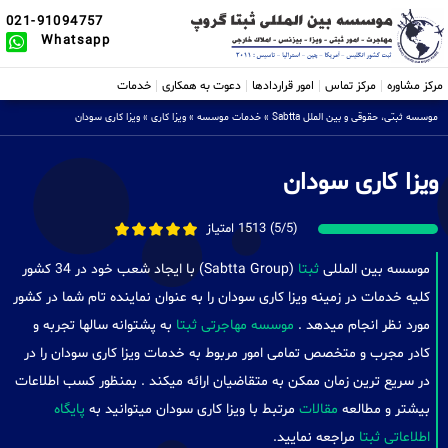
021-91094757
Whatsapp
مرکز مشاوره
مرکز تماس
امور قراردادها
دعوت به همکاری
خدمات
موسسه ثبتی، حقوقی و بین الملل Sabtta
»
خدمات موسسه
»
ویزا کاری
»
ویزا کاری سودان
ویزا کاری سودان
(5/5) 1513 امتیاز
موسسه بین المللی
ثبتا
(Sabtta Group) با ایجاد شعب خود در 34 کشور
کلیه خدمات در زمینه ویزا کاری سودان را به عنوان نماینده تام شما در کشور
مورد نظر انجام میدهد .
موسسه مهاجرتی ثبتا
به پشتوانه سالها تجربه و
کادر مجرب و متخصص تمامی امور مربوط به خدمات ویزا کاری سودان را در
در سریع ترین زمان ممکن به متقاضیان ارائه میکند . بمنظور کسب اطلاعات
بیشتر و مطالعه
مقالات
مرتبط با ویزا کاری سودان میتوانید به
پایگاه
اطلاعاتی ثبتا
مراجعه نمایید.