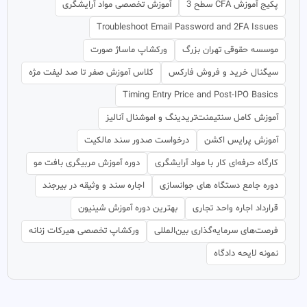
پکیج آموزش CFA سطح 3
آموزش تخصصی مواد آرایشگری
Troubleshoot Email Password and 2FA Issues
موسسه حقوقی تهران بزرگ
ورکشاپ ماساژ صورت
سیگنال خرید و فروش فارکس
کلاس آموزش صفر تا صد لیفت مژه
Timing Entry Price and Post-IPO Basics
آموزش کامل سنتیمنت‌تریدینگ و اموشنال آنالیز
آموزش پرایس اکشن
درخواست صدور سند مالکیت
کارگاه حرفه‌ای کار با مواد آرایشگری
دوره آموزش مربیگری بافت مو
دوره جامع دستگاه های جوانسازی
اجاره سند و وثیقه در بیرجند
قرارداد اجاره واحد تجاری
بهترین دوره آموزش شینیون
فرصت‌های سرمایه‌گذاری بین‌المللی
ورکشاپ تخصصی هیرکات زنانه
نمونه لایحه دادگاه