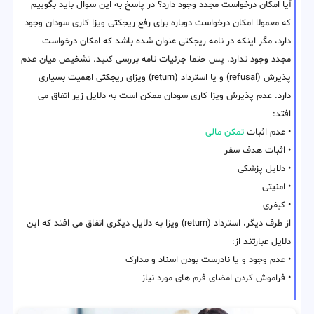
آیا امکان درخواست مجدد وجود دارد؟ در پاسخ به این سوال باید بگوییم
که معمولا امکان درخواست دوباره برای رفع ریجکتی ویزا کاری سودان وجود
دارد، مگر اینکه در نامه ریجکتی عنوان شده باشد که امکان درخواست
مجدد وجود ندارد. پس حتما جزئیات نامه بررسی کنید. تشخیص میان عدم
پذیرش (refusal) و یا استرداد (return) ویزای ریجکتی اهمیت بسیاری
دارد. عدم پذیرش ویزا کاری سودان ممکن است به دلایل زیر اتفاق می
افتد:
• عدم اثبات
تمکن مالی
• اثبات هدف سفر
• دلایل پزشکی
• امنیتی
• کیفری
از طرف دیگر، استرداد (return) ویزا به دلایل دیگری اتفاق می افتد که این
دلایل عبارتند از:
• عدم وجود و یا نادرست بودن اسناد و مدارک
• فراموش کردن امضای فرم های مورد نیاز