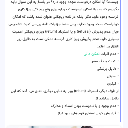
چیست؟ آیا امکان درخواست مجدد وجود دارد؟ در پاسخ به این سوال باید
بگوییم که معمولا امکان درخواست دوباره برای رفع ریجکتی ویزا کاری
فرانسه وجود دارد، مگر اینکه در نامه ریجکتی عنوان شده باشد که امکان
درخواست مجدد وجود ندارد. پس حتما جزئیات نامه بررسی کنید. تشخیص
میان عدم پذیرش (refusal) و یا استرداد (return) ویزای ریجکتی اهمیت
بسیاری دارد. عدم پذیرش ویزا کاری فرانسه ممکن است به دلایل زیر
اتفاق می افتد:
• عدم اثبات
تمکن مالی
• اثبات هدف سفر
• دلایل پزشکی
• امنیتی
• کیفری
از طرف دیگر، استرداد (return) ویزا به دلایل دیگری اتفاق می افتد که این
دلایل عبارتند از:
• عدم وجود و یا نادرست بودن اسناد و مدارک
• فراموش کردن امضای فرم های مورد نیاز