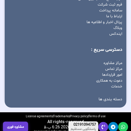
فرم ثبت شرکت
سامانه پرداخت
ارتباط با ما
پرتال اخبار و اطلاعیه ها
وبلاگ
ایندکس
دسترسی سریع :
مرکز مشاوره
مرکز تماس
امور قراردادها
دعوت به همکاری
خدمات
دسته بندی ها
License agreements
Trademarks
Privacy policy
Terms of use
All rights-reserved
02191094757
مشاوره فوری
آگوست 9, 2026 6:26 ب.ظ
پاسخگویی مستقیم