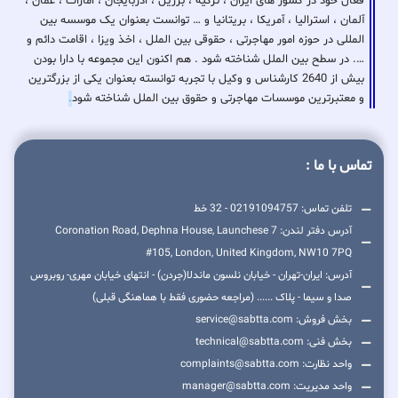
فعال خود در کشور های ایران ، ترکیه ، برزیل ، اذربایجان ، امارات ، عمان ،
آلمان ، استرالیا ، آمریکا ، بریتانیا و … توانست بعنوان یک موسسه بین
المللی در حوزه امور مهاجرتی ، حقوقی بین الملل ، اخذ ویزا ، اقامت دائم و
…. در سطح بین الملل شناخته شود . هم اکنون این مجموعه با دارا بودن
بیش از 2640 کارشناس و وکیل با تجربه توانسته بعنوان یکی از بزرگترین
و معتبرترین موسسات مهاجرتی و حقوق بین الملل شناخته شود
.
تماس با ما :
تلفن تماس: 02191094757 - 32 خط
آدرس دفتر لندن: 7 Coronation Road, Dephna House, Launchese
#105, London, United Kingdom, NW10 7PQ
آدرس: ایران-تهران - خیابان نلسون ماندلا(جردن) - انتهای خیابان مهری- روبروس
صدا و سیما - پلاک ...... (مراجعه حضوری فقط با هماهنگی قبلی)
بخش فروش: service@sabtta.com
بخش فنی: technical@sabtta.com
واحد نظارت: complaints@sabtta.com
واحد مدیریت: manager@sabtta.com