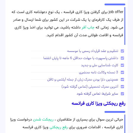
job offer برای گرفتن ویزا کاری فرانسه ، یک نوع دعوتنامه کاری است که
از طرف یک کارفرمای یا یک شرکت در این کشور برای شما ارسال و صادر
می شود. زمانی که
جاب آفر
داشته باشید، می توانید برای اخذ ویزا کاری
فرانسه و اقامت طولانی مدت آن کشور اقدام کنید.
تنظیم و عقد قرارداد رسمی با موسسه
داشتن پاسپورت با مهلت حداقل 6 ماهه تا پایان انقضا
کارت شناسایی ملی و جدید
3 نسخه وکالت نامه محضری
همچنین دارا بودن مدرک زبان از جمله آیلتس و تافل
آخرین مدرک تحصیلی (تماس گرفته شود)
سایر شرایط: تماس گرفته شود
رفع ریجکتی ویزا کاری فرانسه
حیاتی ترین سوال برای بسیاری از متقاضیان ،
ریجکت شدن
درخواست ویزا
کاری فرانسه ، اقدامات ضروری برای
رفع ریجکتی
ویزا کاری فرانسه