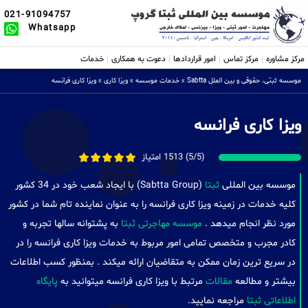
021-91094757
Whatsapp
مرکز مشاوره
مرکز تماس
امور قراردادها
دعوت به همکاری
خدمات
موسسه ثبتی، حقوقی و بین الملل Sabtta
»
خدمات موسسه
»
ویزا کاری
»
ویزا کاری فرانسه
ویزا کاری فرانسه
(5/5) 1513 امتیاز
موسسه بین المللی
ثبتا
(Sabtta Group) با ایجاد شعب خود در 34 کشور
کلیه خدمات در زمینه ویزا کاری فرانسه را به عنوان نماینده تام شما در کشور
مورد نظر انجام میدهد .
موسسه مهاجرتی ثبتا
به پشتوانه سالها تجربه و
کادر مجرب و متخصص تمامی امور مربوط به خدمات ویزا کاری فرانسه را در
در سریع ترین زمان ممکن به متقاضیان ارائه میکند . بمنظور کسب اطلاعات
بیشتر و مطالعه
مقالات
مرتبط با ویزا کاری فرانسه میتوانید به
پایگاه
اطلاعاتی ثبتا
مراجعه نمایید.