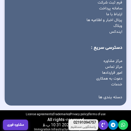
فرم ثبت شرکت
سامانه پرداخت
ارتباط با ما
پرتال اخبار و اطلاعیه ها
وبلاگ
ایندکس
دسترسی سریع :
مرکز مشاوره
مرکز تماس
امور قراردادها
دعوت به همکاری
خدمات
دسته بندی ها
License agreements
Trademarks
Privacy policy
Terms of use
All rights-reserved
02191094757
مشاوره فوری
آگوست 8, 2026 10:31 ب.ظ
پاسخگویی مستقیم
Immigration Infrastructure Development Center