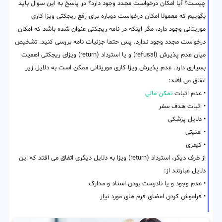
چیست؟ آیا امکان درخواست مجدد وجود دارد؟ در پاسخ به این سوال باید
بگوییم که معمولا امکان درخواست دوباره برای رفع ریجکتی ویزا کاری
موریتانی وجود دارد، مگر اینکه در نامه ریجکتی عنوان شده باشد که امکان
درخواست مجدد وجود ندارد. پس حتما جزئیات نامه بررسی کنید. تشخیص
میان عدم پذیرش (refusal) و یا استرداد (return) ویزای ریجکتی اهمیت
بسیاری دارد. عدم پذیرش ویزا کاری موریتانی ممکن است به دلایل زیر
اتفاق می افتد:
• عدم اثبات
تمکن مالی
• اثبات هدف سفر
• دلایل پزشکی
• امنیتی
• کیفری
از طرف دیگر، استرداد (return) ویزا به دلایل دیگری اتفاق می افتد که این
دلایل عبارتند از:
• عدم وجود و یا نادرست بودن اسناد و مدارک
• فراموش کردن امضای فرم های مورد نیاز