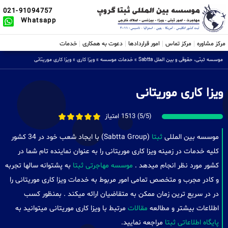
021-91094757
Whatsapp
مرکز مشاوره
مرکز تماس
امور قراردادها
دعوت به همکاری
خدمات
موسسه ثبتی، حقوقی و بین الملل Sabtta
»
خدمات موسسه
»
ویزا کاری
»
ویزا کاری موریتانی
ویزا کاری موریتانی
(5/5) 1513 امتیاز
موسسه بین المللی
ثبتا
(Sabtta Group) با ایجاد شعب خود در 34 کشور
کلیه خدمات در زمینه ویزا کاری موریتانی را به عنوان نماینده تام شما در
کشور مورد نظر انجام میدهد .
موسسه مهاجرتی ثبتا
به پشتوانه سالها تجربه
و کادر مجرب و متخصص تمامی امور مربوط به خدمات ویزا کاری موریتانی را
در در سریع ترین زمان ممکن به متقاضیان ارائه میکند . بمنظور کسب
اطلاعات بیشتر و مطالعه
مقالات
مرتبط با ویزا کاری موریتانی میتوانید به
پایگاه اطلاعاتی ثبتا
مراجعه نمایید.