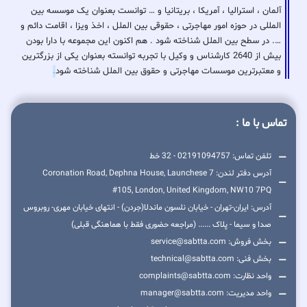
آلمان ، استرالیا ، آمریکا ، بریتانیا و … توانست بعنوان یک موسسه بین
المللی در حوزه امور مهاجرتی ، حقوقی بین الملل ، اخذ ویزا ، اقامت دائم و
…. در سطح بین الملل شناخته شود . هم اکنون این مجموعه با دارا بودن
بیش از 2640 کارشناس و وکیل با تجربه توانسته بعنوان یکی از بزرگترین
و معتبرترین موسسات مهاجرتی و حقوق بین الملل شناخته شود
.
تماس با ما :
تلفن تماس: 02191094757 - 32 خط
آدرس دفتر لندن: 7 Coronation Road, Dephna House, Launchese
#105, London, United Kingdom, NW10 7PQ
آدرس: ایران-تهران - خیابان نلسون ماندلا(جردن) - انتهای خیابان مهری- روبروس
صدا و سیما - پلاک ...... (مراجعه حضوری فقط با هماهنگی قبلی)
بخش فروش: service@sabtta.com
بخش فنی: technical@sabtta.com
واحد نظارت: complaints@sabtta.com
واحد مدیریت: manager@sabtta.com