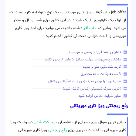
job offer برای گرفتن ویزا کاری موریتانی ، یک نوع دعوتنامه کاری است که
از طرف یک کارفرمای یا یک شرکت در این کشور برای شما ارسال و صادر
می شود. زمانی که
جاب آفر
داشته باشید، می توانید برای اخذ ویزا کاری
موریتانی و اقامت طولانی مدت آن کشور اقدام کنید.
تنظیم و عقد قرارداد رسمی با موسسه
داشتن پاسپورت با مهلت حداقل 6 ماهه تا پایان انقضا
کارت شناسایی ملی و جدید
3 نسخه وکالت نامه محضری
همچنین دارا بودن مدرک زبان از جمله آیلتس و تافل
آخرین مدرک تحصیلی (تماس گرفته شود)
سایر شرایط: تماس گرفته شود
رفع ریجکتی ویزا کاری موریتانی
حیاتی ترین سوال برای بسیاری از متقاضیان ،
ریجکت شدن
درخواست ویزا
کاری موریتانی ، اقدامات ضروری برای
رفع ریجکتی
ویزا کاری موریتانی