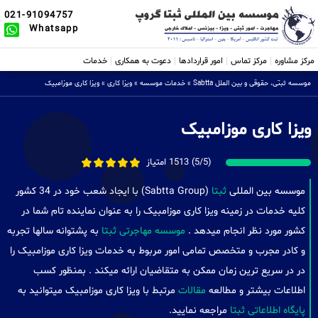
021-91094757
Whatsapp
مرکز مشاوره
مرکز تماس
امور قراردادها
دعوت به همکاری
خدمات
موسسه ثبتی، حقوقی و بین الملل Sabtta
»
خدمات موسسه
»
ویزا کاری
»
ویزا کاری موزامبیک
ویزا کاری موزامبیک
(5/5) 1513 امتیاز
موسسه بین المللی
ثبتا
(Sabtta Group) با ایجاد شعب خود در 34 کشور
کلیه خدمات در زمینه ویزا کاری موزامبیک را به عنوان نماینده تام شما در
کشور مورد نظر انجام میدهد .
موسسه مهاجرتی ثبتا
به پشتوانه سالها تجربه
و کادر مجرب و متخصص تمامی امور مربوط به خدمات ویزا کاری موزامبیک را
در در سریع ترین زمان ممکن به متقاضیان ارائه میکند . بمنظور کسب
اطلاعات بیشتر و مطالعه
مقالات
مرتبط با ویزا کاری موزامبیک میتوانید به
پایگاه اطلاعاتی ثبتا
مراجعه نمایید.