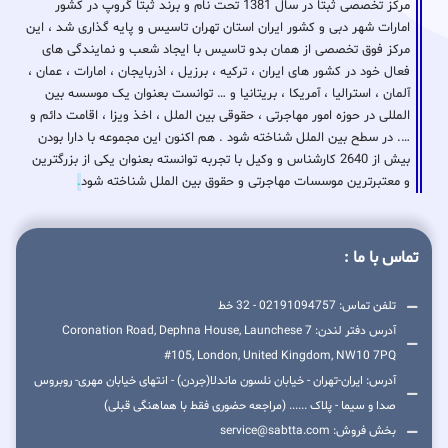
مرکز تخصصی ثبتا در سال 1381 تحت نام و برند ثبتا گروپ در کشور
امارات شهر دبی و کشور ایران استان تهران تاسیس و پایه گذاری شد ، این
مرکز فوق تخصصی از همان بدو تاسیس با ایجاد شعب و نمایندگی های
فعال خود در کشور های ایران ، ترکیه ، برزیل ، اذربایجان ، امارات ، عمان ،
آلمان ، استرالیا ، آمریکا ، بریتانیا و … توانست بعنوان یک موسسه بین
المللی در حوزه امور مهاجرتی ، حقوقی بین الملل ، اخذ ویزا ، اقامت دائم و
…. در سطح بین الملل شناخته شود . هم اکنون این مجموعه با دارا بودن
بیش از 2640 کارشناس و وکیل با تجربه توانسته بعنوان یکی از بزرگترین
و معتبرترین موسسات مهاجرتی و حقوق بین الملل شناخته شود
.
تماس با ما :
تلفن تماس: 02191094757 - 32 خط
آدرس دفتر لندن: 7 Coronation Road, Dephna House, Launchese
#105, London, United Kingdom, NW10 7PQ
آدرس: ایران-تهران - خیابان نلسون ماندلا(جردن) - انتهای خیابان مهری- روبروس
صدا و سیما - پلاک ...... (مراجعه حضوری فقط با هماهنگی قبلی)
بخش فروش: service@sabtta.com