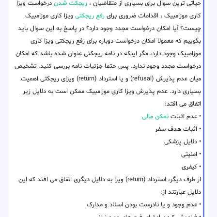
حیاتی ترین سوال برای بسیاری از متقاضیان ،
ریجکت شدن
درخواست ویزا
کاری موزامبیک ، اقدامات ضروری برای
رفع ریجکتی
ویزا کاری موزامبیک
چیست؟ آیا امکان درخواست مجدد وجود دارد؟ در پاسخ به این سوال باید
بگوییم که معمولا امکان درخواست دوباره برای رفع ریجکتی ویزا کاری
موزامبیک وجود دارد، مگر اینکه در نامه ریجکتی عنوان شده باشد که امکان
درخواست مجدد وجود ندارد. پس حتما جزئیات نامه بررسی کنید. تشخیص
میان عدم پذیرش (refusal) و یا استرداد (return) ویزای ریجکتی اهمیت
بسیاری دارد. عدم پذیرش ویزا کاری موزامبیک ممکن است به دلایل زیر
اتفاق می افتد:
• عدم اثبات
تمکن مالی
• اثبات هدف سفر
• دلایل پزشکی
• امنیتی
• کیفری
از طرف دیگر، استرداد (return) ویزا به دلایل دیگری اتفاق می افتد که این
دلایل عبارتند از:
• عدم وجود و یا نادرست بودن اسناد و مدارک