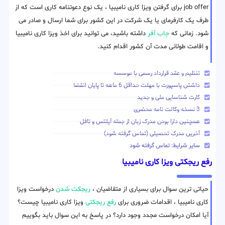
job offer برای گرفتن ویزا کاری نامیبیا ، یک نوع دعوتنامه کاری است که از
طرف یک کارفرمای یا یک شرکت در این کشور برای شما ارسال و صادر می
شود. زمانی که
جاب آفر
داشته باشید، می توانید برای اخذ ویزا کاری نامیبیا
و اقامت طولانی مدت آن کشور اقدام کنید.
تنظیم و عقد قرارداد رسمی با موسسه
داشتن پاسپورت با مهلت حداقل 6 ماهه تا پایان انقضا
کارت شناسایی ملی و جدید
3 نسخه وکالت نامه محضری
همچنین دارا بودن مدرک زبان از جمله آیلتس و تافل
آخرین مدرک تحصیلی (تماس گرفته شود)
سایر شرایط: تماس گرفته شود
رفع ریجکتی ویزا کاری نامیبیا
حیاتی ترین سوال برای بسیاری از متقاضیان ،
ریجکت شدن
درخواست ویزا
کاری نامیبیا ، اقدامات ضروری برای
رفع ریجکتی
ویزا کاری نامیبیا چیست؟
آیا امکان درخواست مجدد وجود دارد؟ در پاسخ به این سوال باید بگوییم