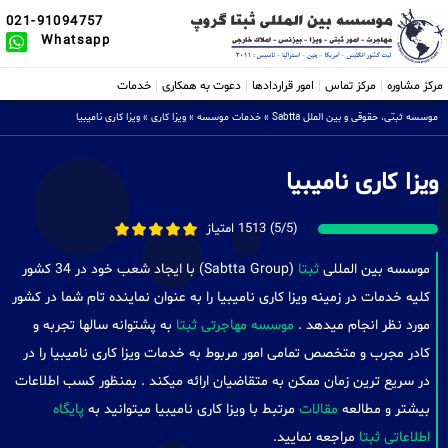
021-91094757
Whatsapp
مرکز مشاوره
مرکز تماس
امور قراردادها
دعوت به همکاری
خدمات
موسسه ثبتی، حقوقی و بین الملل Sabtta
»
خدمات موسسه
»
ویزا کاری
»
ویزا کاری نامیبیا
ویزا کاری نامیبیا
(5/5) 1513 امتیاز
موسسه بین المللی
ثبتا
(Sabtta Group) با ایجاد شعب خود در 34 کشور
کلیه خدمات در زمینه ویزا کاری نامیبیا را به عنوان نماینده تام شما در کشور
مورد نظر انجام میدهد .
موسسه مهاجرتی ثبتا
به پشتوانه سالها تجربه و
کادر مجرب و متخصص تمامی امور مربوط به خدمات ویزا کاری نامیبیا را در
در سریع ترین زمان ممکن به متقاضیان ارائه میکند . بمنظور کسب اطلاعات
بیشتر و مطالعه
مقالات
مرتبط با ویزا کاری نامیبیا میتوانید به
پایگاه
اطلاعاتی ثبتا
مراجعه نمایید.