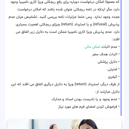
که معمولا امکان درخواست دوباره برای رفع ریجکتی ویزا کاری نامیبیا وجود
دارد، مگر اینکه در نامه ریجکتی عنوان شده باشد که امکان درخواست
مجدد وجود ندارد. پس حتما جزئیات نامه بررسی کنید. تشخیص میان عدم
پذیرش (refusal) و یا استرداد (return) ویزای ریجکتی اهمیت بسیاری
دارد. عدم پذیرش ویزا کاری نامیبیا ممکن است به دلایل زیر اتفاق می
افتد:
• عدم اثبات
تمکن مالی
• اثبات هدف سفر
• دلایل پزشکی
• امنیتی
• کیفری
از طرف دیگر، استرداد (return) ویزا به دلایل دیگری اتفاق می افتد که این
دلایل عبارتند از:
• عدم وجود و یا نادرست بودن اسناد و مدارک
• فراموش کردن امضای فرم های مورد نیاز