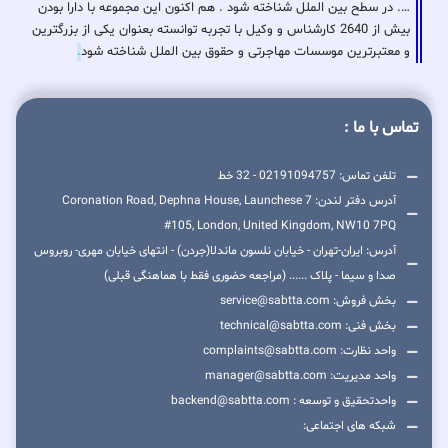
…. در سطح بین الملل شناخته شود . هم اکنون این مجموعه با دارا بودن
بیش از 2640 کارشناس و وکیل با تجربه توانسته بعنوان یکی از بزرگترین
و معتبرترین موسسات مهاجرتی و حقوق بین الملل شناخته شود
.
تماس با ما :
تلفن تماس: 02191094757 - 32 خط
آدرس دفتر لندن: 7 Coronation Road, Dephna House, Launchese
#105, London, United Kingdom, NW10 7PQ
آدرس: ایران-تهران - خیابان نلسون ماندلا(جردن) - انتهای خیابان مهری- روبروس
صدا و سیما - پلاک ...... (مراجعه حضوری فقط با هماهنگی قبلی)
بخش فروش: service@sabtta.com
بخش فنی: technical@sabtta.com
واحد نظارت: complaints@sabtta.com
واحد مدیریت: manager@sabtta.com
واحدتحقیق و توسعه : backend@sabtta.com
شبکه های اجتماعی: