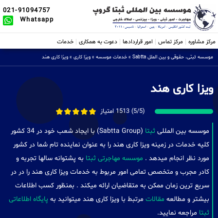
021-91094757
Whatsapp
مرکز مشاوره
مرکز تماس
امور قراردادها
دعوت به همکاری
خدمات
موسسه ثبتی، حقوقی و بین الملل Sabtta
»
خدمات موسسه
»
ویزا کاری
»
ویزا کاری هند
ویزا کاری هند
(5/5) 1513 امتیاز
موسسه بین المللی
ثبتا
(Sabtta Group) با ایجاد شعب خود در 34 کشور
کلیه خدمات در زمینه ویزا کاری هند را به عنوان نماینده تام شما در کشور
مورد نظر انجام میدهد .
موسسه مهاجرتی ثبتا
به پشتوانه سالها تجربه و
کادر مجرب و متخصص تمامی امور مربوط به خدمات ویزا کاری هند را در در
سریع ترین زمان ممکن به متقاضیان ارائه میکند . بمنظور کسب اطلاعات
بیشتر و مطالعه
مقالات
مرتبط با ویزا کاری هند میتوانید به
پایگاه اطلاعاتی
ثبتا
مراجعه نمایید.