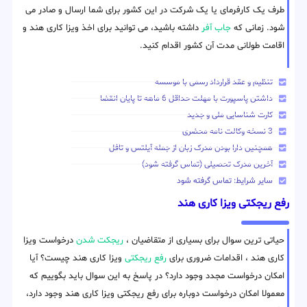
طرف یک کارفرمای یا یک شرکت در این کشور برای شما ارسال و صادر می
شود. زمانی که
جاب آفر
داشته باشید، می توانید برای اخذ ویزا کاری هند و
اقامت طولانی مدت آن کشور اقدام کنید.
تنظیم و عقد قرارداد رسمی با موسسه
داشتن پاسپورت با مهلت حداقل 6 ماهه تا پایان انقضا
کارت شناسایی ملی و جدید
3 نسخه وکالت نامه محضری
همچنین دارا بودن مدرک زبان از جمله آیلتس و تافل
آخرین مدرک تحصیلی (تماس گرفته شود)
سایر شرایط: تماس گرفته شود
رفع ریجکتی ویزا کاری هند
حیاتی ترین سوال برای بسیاری از متقاضیان ،
ریجکت شدن
درخواست ویزا
کاری هند ، اقدامات ضروری برای
رفع ریجکتی
ویزا کاری هند چیست؟ آیا
امکان درخواست مجدد وجود دارد؟ در پاسخ به این سوال باید بگوییم که
معمولا امکان درخواست دوباره برای رفع ریجکتی ویزا کاری هند وجود دارد،