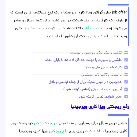
job offer برای گرفتن ویزا کاری ویرجینیا ، یک نوع دعوتنامه کاری است که
از طرف یک کارفرمای یا یک شرکت در این کشور برای شما ارسال و صادر
می شود. زمانی که
جاب آفر
داشته باشید، می توانید برای اخذ ویزا کاری
ویرجینیا و اقامت طولانی مدت آن کشور اقدام کنید.
تنظیم و عقد قرارداد رسمی با موسسه
داشتن پاسپورت با مهلت حداقل 6 ماهه تا پایان انقضا
کارت شناسایی ملی و جدید
3 نسخه وکالت نامه محضری
همچنین دارا بودن مدرک زبان از جمله آیلتس و تافل
آخرین مدرک تحصیلی (تماس گرفته شود)
سایر شرایط: تماس گرفته شود
رفع ریجکتی ویزا کاری ویرجینیا
حیاتی ترین سوال برای بسیاری از متقاضیان ،
ریجکت شدن
درخواست ویزا
کاری ویرجینیا ، اقدامات ضروری برای
رفع ریجکتی
ویزا کاری ویرجینیا