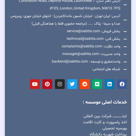
آدرس دفتر لندن: 7 Coronation Road, Dephna House, Launchese
#105, London, United Kingdom, NW10 7PQ
آدرس: ایران-تهران - خیابان نلسون ماندلا(جردن) - انتهای خیابان مهری- روبروس
صدا و سیما - پلاک ...... (مراجعه حضوری فقط با هماهنگی قبلی)
بخش فروش: service@sabtta.com
بخش فنی: technical@sabtta.com
واحد نظارت: complaints@sabtta.com
واحد مدیریت: manager@sabtta.com
واحدتحقیق و توسعه : backend@sabtta.com
شبکه های اجتماعی:
خدمات اصلی موسسه :
ثبتــــــــــــــــ شرکت بین المللی
اخذ پاسپورت و کارت اقامت
بورسیه تحصیلی
پرداخت شهریه دانشگاه