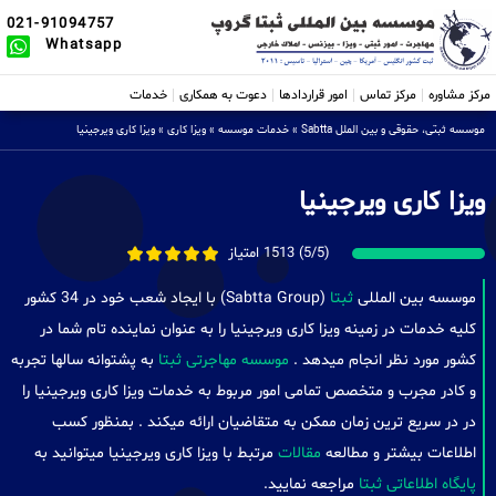
021-91094757
Whatsapp
مرکز مشاوره
مرکز تماس
امور قراردادها
دعوت به همکاری
خدمات
موسسه ثبتی، حقوقی و بین الملل Sabtta
»
خدمات موسسه
»
ویزا کاری
»
ویزا کاری ویرجینیا
ویزا کاری ویرجینیا
(5/5) 1513 امتیاز
موسسه بین المللی
ثبتا
(Sabtta Group) با ایجاد شعب خود در 34 کشور
کلیه خدمات در زمینه ویزا کاری ویرجینیا را به عنوان نماینده تام شما در
کشور مورد نظر انجام میدهد .
موسسه مهاجرتی ثبتا
به پشتوانه سالها تجربه
و کادر مجرب و متخصص تمامی امور مربوط به خدمات ویزا کاری ویرجینیا را
در در سریع ترین زمان ممکن به متقاضیان ارائه میکند . بمنظور کسب
اطلاعات بیشتر و مطالعه
مقالات
مرتبط با ویزا کاری ویرجینیا میتوانید به
پایگاه اطلاعاتی ثبتا
مراجعه نمایید.