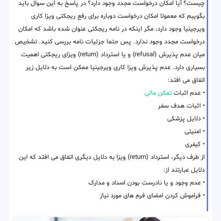
چیست؟ آیا امکان درخواست مجدد وجود دارد؟ در پاسخ به این سوال باید
بگوییم که معمولا امکان درخواست دوباره برای رفع ریجکتی ویزا کاری
ویرجینیا وجود دارد، مگر اینکه در نامه ریجکتی عنوان شده باشد که امکان
درخواست مجدد وجود ندارد. پس حتما جزئیات نامه بررسی کنید. تشخیص
میان عدم پذیرش (refusal) و یا استرداد (return) ویزای ریجکتی اهمیت
بسیاری دارد. عدم پذیرش ویزا کاری ویرجینیا ممکن است به دلایل زیر
اتفاق می افتد:
• عدم اثبات
تمکن مالی
• اثبات هدف سفر
• دلایل پزشکی
• امنیتی
• کیفری
از طرف دیگر، استرداد (return) ویزا به دلایل دیگری اتفاق می افتد که این
دلایل عبارتند از:
• عدم وجود و یا نادرست بودن اسناد و مدارک
• فراموش کردن امضای فرم های مورد نیاز