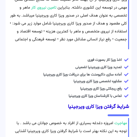
مهمی در توسعه این کشوری داشته. بنابراین
تامین نیروی کار
ماهر و
تخصصی به عنوان هدف اصلی در صدور ویزا کاری ویرجینیا میباشد. به طور
کلی مقصود و هدف از صدور ویزا کاری ویرجینیا شامل موارد زیر می شود: •
استفاده از نیروی متخصص و ماهر با کمترین هزینه • توسعه اقتصاد و
جمعیت • رفع نیاز انسانی مشاغل مورد نظر • توسعه فرهنگی و اجتماعی
اخذ ویزا کار بصورت فوری
تمدید ویزا کاری ویرجینیا تضمینی
آماده سازی داکیومنت ها برای دریافت ویزا کاری ویرجینیا
مشاوره تخصصی ویزا کاری ویرجینیا
رفع ریجکتی ویزا کاری ویرجینیا
تماس با کارشناسان ویزا کاری ویرجینیا
شرایط گرفتن ویزا کاری ویرجینیا
مهاجرت
امروزه دغدغه بسیاری از افراد به خصوص جوانان می باشد . با
توجه به این نکته بهتر است با شرایط گرفتن ویزا کاری ویرجینیا آشنایی