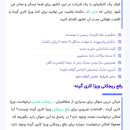
طرف یک کارفرمای یا یک شرکت در این کشور برای شما ارسال و صادر می
شود. زمانی که
جاب آفر
داشته باشید، می توانید برای اخذ ویزا کاری گینه و
اقامت طولانی مدت آن کشور اقدام کنید.
تنظیم و عقد قرارداد رسمی با موسسه
داشتن پاسپورت با مهلت حداقل 6 ماهه تا پایان انقضا
کارت شناسایی ملی و جدید
3 نسخه وکالت نامه محضری
همچنین دارا بودن مدرک زبان از جمله آیلتس و تافل
آخرین مدرک تحصیلی (تماس گرفته شود)
سایر شرایط: تماس گرفته شود
رفع ریجکتی ویزا کاری گینه
حیاتی ترین سوال برای بسیاری از متقاضیان ،
ریجکت شدن
درخواست ویزا
کاری گینه ، اقدامات ضروری برای
رفع ریجکتی
ویزا کاری گینه چیست؟ آیا
امکان درخواست مجدد وجود دارد؟ در پاسخ به این سوال باید بگوییم که
معمولا امکان درخواست دوباره برای رفع ریجکتی ویزا کاری گینه وجود دارد،