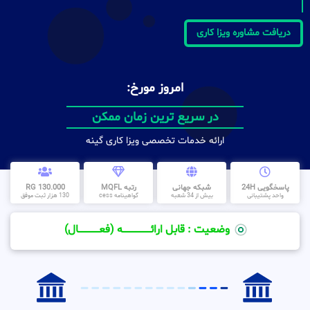
دریافت مشاوره ویزا کاری
امروز مورخ:
در سریع ترین زمان ممکن
ارائه خدمات تخصصی ویزا کاری گینه
پاسخگویی 24H
شبکه جهانی
رتبه MQFL
130.000 RG
واحد پشتیبانی
بیش از 34 شعبه
گواهینامه cess
130 هزار ثبت موفق
وضعیت : قابل ارائــــــــــــــــــــه (فعـــــــــــــــال)