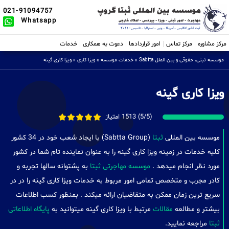
021-91094757
Whatsapp
مرکز مشاوره
مرکز تماس
امور قراردادها
دعوت به همکاری
خدمات
موسسه ثبتی، حقوقی و بین الملل Sabtta
»
خدمات موسسه
»
ویزا کاری
»
ویزا کاری گینه
ویزا کاری گینه
(5/5) 1513 امتیاز
موسسه بین المللی
ثبتا
(Sabtta Group) با ایجاد شعب خود در 34 کشور
کلیه خدمات در زمینه ویزا کاری گینه را به عنوان نماینده تام شما در کشور
مورد نظر انجام میدهد .
موسسه مهاجرتی ثبتا
به پشتوانه سالها تجربه و
کادر مجرب و متخصص تمامی امور مربوط به خدمات ویزا کاری گینه را در در
سریع ترین زمان ممکن به متقاضیان ارائه میکند . بمنظور کسب اطلاعات
بیشتر و مطالعه
مقالات
مرتبط با ویزا کاری گینه میتوانید به
پایگاه اطلاعاتی
ثبتا
مراجعه نمایید.