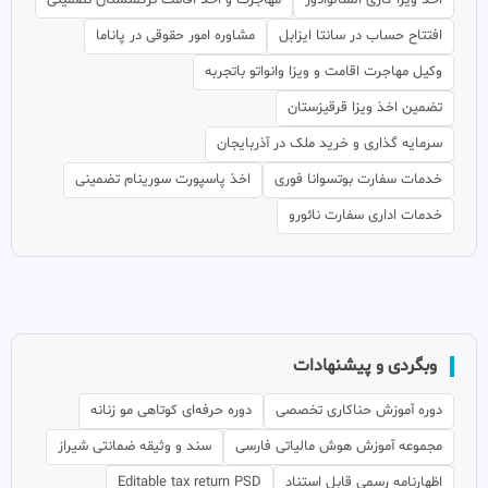
اخذ ویزا کاری السالوادور
مهاجرت و اخذ اقامت ترکمنستان تضمینی
افتتاح حساب در سانتا ایزابل
مشاوره امور حقوقی در پاناما
وکیل مهاجرت اقامت و ویزا وانواتو باتجربه
تضمین اخذ ویزا قرقیزستان
سرمایه گذاری و خرید ملک در آذربایجان
خدمات سفارت بوتسوانا فوری
اخذ پاسپورت سورینام تضمینی
خدمات اداری سفارت نائورو
وبگردی و پیشنهادات
دوره آموزش حنا‌کاری تخصصی
دوره حرفه‌ای کوتاهی مو زنانه
مجموعه آموزش هوش مالیاتی فارسی
سند و وثیقه ضمانتی شیراز
اظهارنامه رسمی قابل استناد
Editable tax return PSD