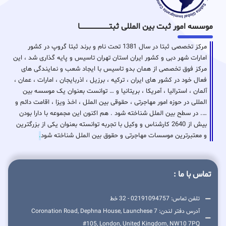
موسسه امور ثبت بین المللی ثبتـــــــــــــــــــــــــــــا
مرکز تخصصی ثبتا در سال 1381 تحت نام و برند ثبتا گروپ در کشور
امارات شهر دبی و کشور ایران استان تهران تاسیس و پایه گذاری شد ، این
مرکز فوق تخصصی از همان بدو تاسیس با ایجاد شعب و نمایندگی های
فعال خود در کشور های ایران ، ترکیه ، برزیل ، اذربایجان ، امارات ، عمان ،
آلمان ، استرالیا ، آمریکا ، بریتانیا و … توانست بعنوان یک موسسه بین
المللی در حوزه امور مهاجرتی ، حقوقی بین الملل ، اخذ ویزا ، اقامت دائم و
…. در سطح بین الملل شناخته شود . هم اکنون این مجموعه با دارا بودن
بیش از 2640 کارشناس و وکیل با تجربه توانسته بعنوان یکی از بزرگترین
و معتبرترین موسسات مهاجرتی و حقوق بین الملل شناخته شود
.
تماس با ما :
تلفن تماس: 02191094757 - 32 خط
آدرس دفتر لندن: 7 Coronation Road, Dephna House, Launchese
#105, London, United Kingdom, NW10 7PQ