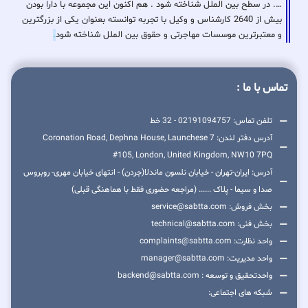
…. در سطح بین الملل شناخته شود . هم اکنون این مجموعه با دارا بودن
بیش از 2640 کارشناس و وکیل با تجربه توانسته بعنوان یکی از بزرگترین
و معتبرترین موسسات مهاجرتی و حقوق بین الملل شناخته شود
.
تماس با ما :
تلفن تماس: 02191094757 - 32 خط
آدرس دفتر لندن: 7 Coronation Road, Dephna House, Launchese
#105, London, United Kingdom, NW10 7PQ
آدرس: ایران-تهران - خیابان نلسون ماندلا(جردن) - انتهای خیابان مهری- روبروس
صدا و سیما - پلاک ...... (مراجعه حضوری فقط با هماهنگی قبلی)
بخش فروش: service@sabtta.com
بخش فنی: technical@sabtta.com
واحد نظارت: complaints@sabtta.com
واحد مدیریت: manager@sabtta.com
واحدتحقیق و توسعه : backend@sabtta.com
شبکه های اجتماعی: