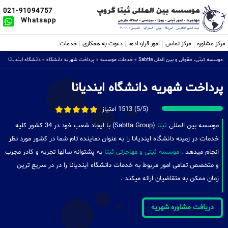
021-91094757
Whatsapp
مرکز مشاوره
مرکز تماس
امور قراردادها
دعوت به همکاری
خدمات
موسسه ثبتی، حقوقی و بین الملل Sabtta
»
خدمات موسسه
»
پرداخت شهریه دانشگاه
»
دانشگاه ایندیانا
پرداخت شهریه دانشگاه ایندیانا
(5/5) 1513 امتیاز
موسسه بین المللی
ثبتا
(Sabtta Group) با ایجاد شعب خود در 34 کشور کلیه
خدمات در زمینه دانشگاه ایندیانا را به عنوان نماینده تام شما در کشور مورد نظر
انجام میدهد .
موسسه ثبتی و مهاجرتی ثبتا
به پشتوانه سالها تجربه و کادر مجرب
و متخصص تمامی امور مربوط به خدمات دانشگاه ایندیانا را در در سریع ترین
زمان ممکن به متقاضیان ارائه میکند .
دریافت مشاوره شهریه