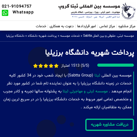
021-91094757
Whatsapp
مرکز مشاوره
مرکز تماس
امور قراردادها
دعوت به همکاری
خدمات
موسسه ثبتی، حقوقی و بین الملل Sabtta
»
خدمات موسسه
»
پرداخت شهریه دانشگاه
»
دانشگاه برزیلیا
پرداخت شهریه دانشگاه برزیلیا
(5/5) 1513 امتیاز
موسسه بین المللی
ثبتا
(Sabtta Group) با ایجاد شعب خود در 34 کشور کلیه
خدمات در زمینه دانشگاه برزیلیا را به عنوان نماینده تام شما در کشور مورد نظر
انجام میدهد .
موسسه ثبتی و مهاجرتی ثبتا
به پشتوانه سالها تجربه و کادر مجرب
و متخصص تمامی امور مربوط به خدمات دانشگاه برزیلیا را در در سریع ترین زمان
ممکن به متقاضیان ارائه میکند .
دریافت مشاوره شهریه