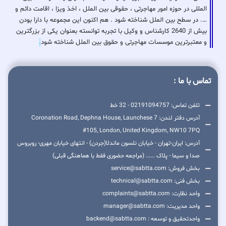
المللی در حوزه امور مهاجرتی ، حقوقی بین الملل ، اخذ ویزا ، اقامت دائم و
…. در سطح بین الملل شناخته شود . هم اکنون این مجموعه با دارا بودن
بیش از 2640 کارشناس و وکیل با تجربه توانسته بعنوان یکی از بزرگترین
و معتبرترین موسسات مهاجرتی و حقوق بین الملل شناخته شود
.
تماس با ما :
تلفن تماس: 02191094757 - 32 خط
آدرس دفتر لندن: 7 Coronation Road, Dephna House, Launchese
#105, London, United Kingdom, NW10 7PQ
آدرس: ایران-تهران - خیابان نلسون ماندلا(جردن) - انتهای خیابان مهری- روبروس
صدا و سیما - پلاک ...... (مراجعه حضوری فقط با هماهنگی قبلی)
بخش فروش: service@sabtta.com
بخش فنی: technical@sabtta.com
واحد نظارت: complaints@sabtta.com
واحد مدیریت: manager@sabtta.com
واحدتحقیق و توسعه : backend@sabtta.com