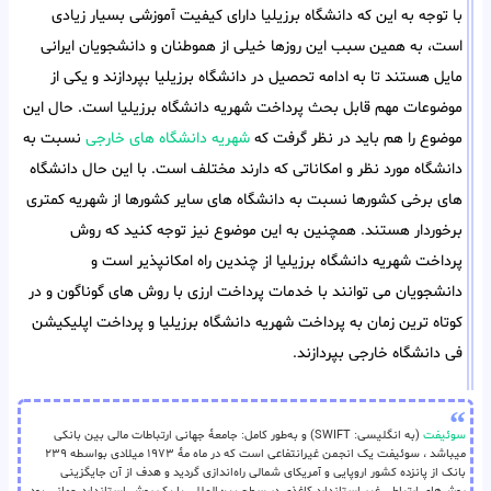
با توجه به این که دانشگاه برزیلیا دارای کیفیت آموزشی بسیار زیادی
است، به همین سبب این روزها خیلی از هموطنان و دانشجویان ایرانی
مایل هستند تا به ادامه تحصیل در دانشگاه برزیلیا بپردازند و یکی از
موضوعات مهم قابل بحث پرداخت شهریه دانشگاه برزیلیا است. حال این
موضوع را هم باید در نظر گرفت که
شهریه دانشگاه های خارجی
نسبت به
دانشگاه مورد نظر و امکاناتی که دارند مختلف است. با این حال دانشگاه
های برخی کشورها نسبت به دانشگاه های سایر کشورها از شهریه کمتری
برخوردار هستند. همچنین به این موضوع نیز توجه کنید که روش
پرداخت شهریه دانشگاه برزیلیا از چندین راه امکانپذیر است و
دانشجویان می توانند با خدمات پرداخت ارزی با روش های گوناگون و در
کوتاه ترین زمان به پرداخت شهریه دانشگاه برزیلیا و پرداخت اپلیکیشن
فی دانشگاه خارجی بپردازند.
سوئیفت
(به انگلیسی: SWIFT) و به‌طور کامل: جامعهٔ جهانی ارتباطات مالی بین بانکی
میباشد ، سوئیفت یک انجمن غیرانتفاعی است که در ماه مهٔ ۱۹۷۳ میلادی بواسطه ۲۳۹
بانک از پانزده کشور اروپایی و آمریکای شمالی راه‌اندازی گردید و هدف از آن جایگزینی