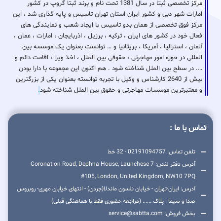
مرکز تخصصی ثبتا در سال 1381 تحت نام و برند ثبتا گروپ در کشور
امارات شهر دبی و کشور ایران استان تهران تاسیس و پایه گذاری شد ، این
مرکز فوق تخصصی از همان بدو تاسیس با ایجاد شعب و نمایندگی های
فعال خود در کشور های ایران ، ترکیه ، برزیل ، اذربایجان ، امارات ، عمان ،
آلمان ، استرالیا ، آمریکا ، بریتانیا و … توانست بعنوان یک موسسه بین
المللی در حوزه امور مهاجرتی ، حقوقی بین الملل ، اخذ ویزا ، اقامت دائم و
…. در سطح بین الملل شناخته شود . هم اکنون این مجموعه با دارا بودن
بیش از 2640 کارشناس و وکیل با تجربه توانسته بعنوان یکی از بزرگترین
و معتبرترین موسسات مهاجرتی و حقوق بین الملل شناخته شود
.
تماس با ما :
تلفن تماس: 02191094757 - 32 خط
آدرس دفتر لندن: 7 Coronation Road, Dephna House, Launchese
#105, London, United Kingdom, NW10 7PQ
آدرس: ایران-تهران - خیابان نلسون ماندلا(جردن) - انتهای خیابان مهری- روبروس
صدا و سیما - پلاک ...... (مراجعه حضوری فقط با هماهنگی قبلی)
بخش فروش: service@sabtta.com