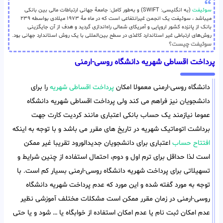
سوئیفت
(به انگلیسی: SWIFT) و به‌طور کامل: جامعهٔ جهانی ارتباطات مالی بین بانکی
میباشد ، سوئیفت یک انجمن غیرانتفاعی است که در ماه مهٔ ۱۹۷۳ میلادی بواسطه ۲۳۹
بانک از پانزده کشور اروپایی و آمریکای شمالی راه‌اندازی گردید و هدف از آن جایگزینی
روش‌های ارتباطی غیر استاندارد کاغذی در سطح بین‌المللی با یک روش استاندارد جهانی بود.
سوئیفت چیست؟
پرداخت اقساطی شهریه دانشگاه روسی-ارمنی
دانشگاه روسی-ارمنی معمولا امکان
پرداخت اقساطی شهریه
را برای
دانشجویان نیز فراهم می کند ولی پرداخت اقساطی شهریه دانشگاه
عموما نیازمند یک حساب بانکی اعتباری مانند کردیت کارت جهت
برداشت اتوماتیک شهریه در تاریخ های مقرر می باشد و با توجه به اینکه
افتتاح حساب
اعتباری برای دانشجویان جدیدالورود تقریبا غیر ممکن
است لذا حداقل برای ترم اول و دوم، احتمال استفاده از چنین شرایط و
تسهیلاتی برای پرداخت شهریه دانشگاه روسی-ارمنی بسیار کم است. با
توجه به مورد گفته شده و این مورد که عدم پرداخت شهریه دانشگاه
روسی-ارمنی در زمان مقرر ممکن است مشکلات مختلف آموزشی نظیر
عدم امکان ثبت نام یا عدم امکان استفاده از خوابگاه یا … شود و یا حتی