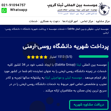
021-91094757
Whatsapp
مرکز مشاوره
مرکز تماس
امور قراردادها
دعوت به همکاری
خدمات
موسسه ثبتی، حقوقی و بین الملل Sabtta
»
خدمات موسسه
»
پرداخت شهریه دانشگاه
»
دانشگاه روسی-
ارمنی
پرداخت شهریه دانشگاه روسی-ارمنی
(5/5) 1513 امتیاز
موسسه بین المللی
ثبتا
(Sabtta Group) با ایجاد شعب خود در 34 کشور کلیه
خدمات در زمینه دانشگاه روسی-ارمنی را به عنوان نماینده تام شما در کشور مورد
نظر انجام میدهد .
موسسه ثبتی و مهاجرتی ثبتا
به پشتوانه سالها تجربه و کادر
مجرب و متخصص تمامی امور مربوط به خدمات دانشگاه روسی-ارمنی را در در
سریع ترین زمان ممکن به متقاضیان ارائه میکند .
دریافت مشاوره شهریه