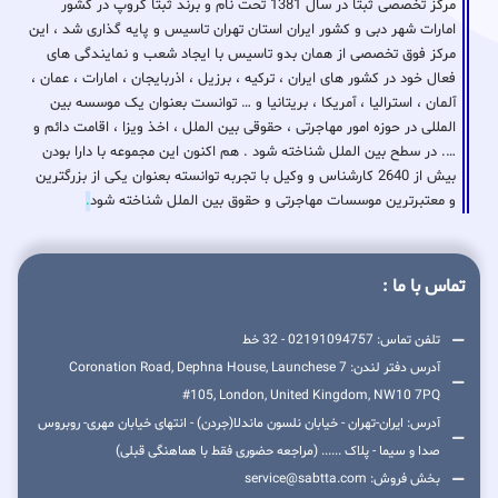
مرکز تخصصی ثبتا در سال 1381 تحت نام و برند ثبتا گروپ در کشور
امارات شهر دبی و کشور ایران استان تهران تاسیس و پایه گذاری شد ، این
مرکز فوق تخصصی از همان بدو تاسیس با ایجاد شعب و نمایندگی های
فعال خود در کشور های ایران ، ترکیه ، برزیل ، اذربایجان ، امارات ، عمان ،
آلمان ، استرالیا ، آمریکا ، بریتانیا و … توانست بعنوان یک موسسه بین
المللی در حوزه امور مهاجرتی ، حقوقی بین الملل ، اخذ ویزا ، اقامت دائم و
…. در سطح بین الملل شناخته شود . هم اکنون این مجموعه با دارا بودن
بیش از 2640 کارشناس و وکیل با تجربه توانسته بعنوان یکی از بزرگترین
و معتبرترین موسسات مهاجرتی و حقوق بین الملل شناخته شود
.
تماس با ما :
تلفن تماس: 02191094757 - 32 خط
آدرس دفتر لندن: 7 Coronation Road, Dephna House, Launchese
#105, London, United Kingdom, NW10 7PQ
آدرس: ایران-تهران - خیابان نلسون ماندلا(جردن) - انتهای خیابان مهری- روبروس
صدا و سیما - پلاک ...... (مراجعه حضوری فقط با هماهنگی قبلی)
بخش فروش: service@sabtta.com