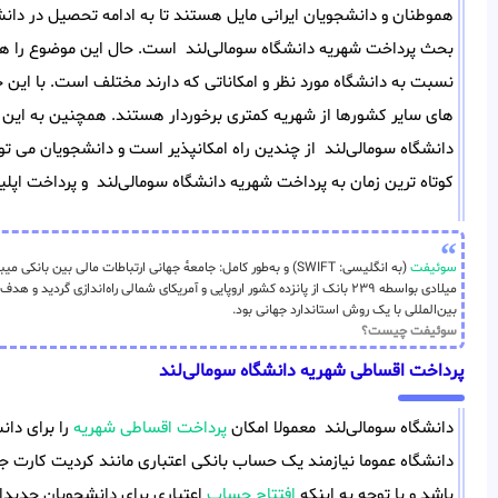
هموطنان و دانشجویان ایرانی مایل هستند تا به ادامه تحصیل در دانش
بحث پرداخت شهریه دانشگاه سومالی‌لند است. حال این موضوع را هم
نسبت به دانشگاه مورد نظر و امکاناتی که دارند مختلف است. با این
های سایر کشورها از شهریه کمتری برخوردار هستند. همچنین به این
دانشگاه سومالی‌لند از چندین راه امکانپذیر است و دانشجویان می تو
کوتاه ترین زمان به پرداخت شهریه دانشگاه سومالی‌لند و پرداخت اپل
سوئیفت
میلادی بواسطه ۲۳۹ بانک از پانزده کشور اروپایی و آمریکای شمالی راه‌اندازی گر
بین‌المللی با یک روش استاندارد جهانی بود.
سوئیفت چیست؟
پرداخت اقساطی شهریه دانشگاه سومالی‌لند
دانشگاه سومالی‌لند معمولا امکان
پرداخت اقساطی شهریه
را برای دا
دانشگاه عموما نیازمند یک حساب بانکی اعتباری مانند کردیت کارت ج
باشد و با توجه به اینکه
افتتاح حساب
اعتباری برای دانشجویان جدیدال