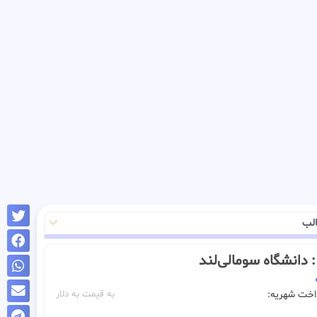
لب
ــ : دانشگاه سومالی‌لند
داخت شهریه:
به قیمت به دلار