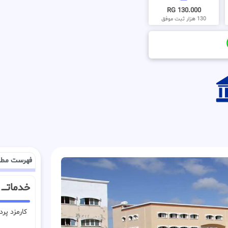
130.000 RG
130 هزار ثبت موفق
فهرست مطا
خدماتـــ
کارمزد پر