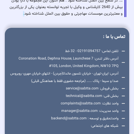
…. در سطح بین الملل شناخته شود . هم اکنون این مجموعه با دارا بودن
بیش از 2640 کارشناس و وکیل با تجربه توانسته بعنوان یکی از بزرگترین
و معتبرترین موسسات مهاجرتی و حقوق بین الملل شناخته شود
.
تماس با ما :
تلفن تماس: 02191094757 - 32 خط
آدرس دفتر لندن: 7 Coronation Road, Dephna House, Launchese
#105, London, United Kingdom, NW10 7PQ
آدرس: ایران-تهران - خیابان نلسون ماندلا(جردن) - انتهای خیابان مهری- روبروس
صدا و سیما - پلاک ...... (مراجعه حضوری فقط با هماهنگی قبلی)
بخش فروش: service@sabtta.com
بخش فنی: technical@sabtta.com
واحد نظارت: complaints@sabtta.com
واحد مدیریت: manager@sabtta.com
واحدتحقیق و توسعه : backend@sabtta.com
شبکه های اجتماعی: