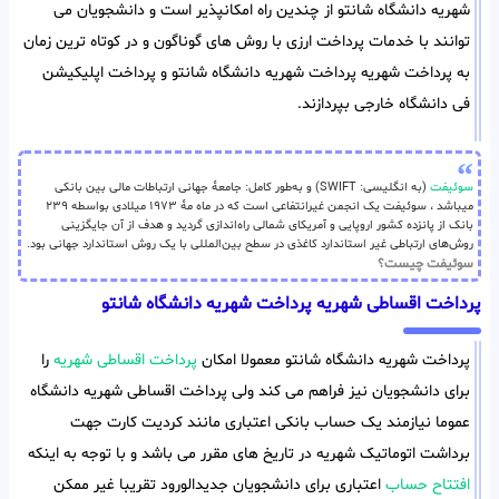
شهریه دانشگاه شانتو از چندین راه امکانپذیر است و دانشجویان می
توانند با خدمات پرداخت ارزی با روش های گوناگون و در کوتاه ترین زمان
به پرداخت شهریه پرداخت شهریه دانشگاه شانتو و پرداخت اپلیکیشن
فی دانشگاه خارجی بپردازند.
سوئیفت
(به انگلیسی: SWIFT) و به‌طور کامل: جامعهٔ جهانی ارتباطات مالی بین بانکی
میباشد ، سوئیفت یک انجمن غیرانتفاعی است که در ماه مهٔ ۱۹۷۳ میلادی بواسطه ۲۳۹
بانک از پانزده کشور اروپایی و آمریکای شمالی راه‌اندازی گردید و هدف از آن جایگزینی
روش‌های ارتباطی غیر استاندارد کاغذی در سطح بین‌المللی با یک روش استاندارد جهانی بود.
سوئیفت چیست؟
پرداخت اقساطی شهریه پرداخت شهریه دانشگاه شانتو
پرداخت شهریه دانشگاه شانتو معمولا امکان
پرداخت اقساطی شهریه
را
برای دانشجویان نیز فراهم می کند ولی پرداخت اقساطی شهریه دانشگاه
عموما نیازمند یک حساب بانکی اعتباری مانند کردیت کارت جهت
برداشت اتوماتیک شهریه در تاریخ های مقرر می باشد و با توجه به اینکه
افتتاح حساب
اعتباری برای دانشجویان جدیدالورود تقریبا غیر ممکن