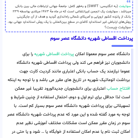
سوئیفت
(به انگلیسی: SWIFT) و به‌طور کامل: جامعهٔ جهانی ارتباطات مالی بین بانکی
میباشد ، سوئیفت یک انجمن غیرانتفاعی است که در ماه مهٔ ۱۹۷۳ میلادی بواسطه ۲۳۹
بانک از پانزده کشور اروپایی و آمریکای شمالی راه‌اندازی گردید و هدف از آن جایگزینی
روش‌های ارتباطی غیر استاندارد کاغذی در سطح بین‌المللی با یک روش استاندارد جهانی بود.
سوئیفت چیست؟
پرداخت اقساطی شهریه دانشگاه عصر سوم
دانشگاه عصر سوم معمولا امکان
پرداخت اقساطی شهریه
را برای
دانشجویان نیز فراهم می کند ولی پرداخت اقساطی شهریه دانشگاه
عموما نیازمند یک حساب بانکی اعتباری مانند کردیت کارت جهت
برداشت اتوماتیک شهریه در تاریخ های مقرر می باشد و با توجه به اینکه
افتتاح حساب
اعتباری برای دانشجویان جدیدالورود تقریبا غیر ممکن
است لذا حداقل برای ترم اول و دوم، احتمال استفاده از چنین شرایط و
تسهیلاتی برای پرداخت شهریه دانشگاه عصر سوم بسیار کم است. با
توجه به مورد گفته شده و این مورد که عدم پرداخت شهریه دانشگاه عصر
سوم در زمان مقرر ممکن است مشکلات مختلف آموزشی نظیر عدم
امکان ثبت نام یا عدم امکان استفاده از خوابگاه یا … شود و یا حتی در