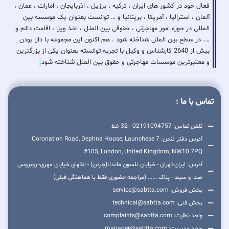
فعال خود در کشور های ایران ، ترکیه ، برزیل ، اذربایجان ، امارات ، عمان ،
آلمان ، استرالیا ، آمریکا ، بریتانیا و … توانست بعنوان یک موسسه بین
المللی در حوزه امور مهاجرتی ، حقوقی بین الملل ، اخذ ویزا ، اقامت دائم و
…. در سطح بین الملل شناخته شود . هم اکنون این مجموعه با دارا بودن
بیش از 2640 کارشناس و وکیل با تجربه توانسته بعنوان یکی از بزرگترین
و معتبرترین موسسات مهاجرتی و حقوق بین الملل شناخته شود
.
تماس با ما :
تلفن تماس: 02191094757 - 32 خط
آدرس دفتر لندن: 7 Coronation Road, Dephna House, Launchese
#105, London, United Kingdom, NW10 7PQ
آدرس: ایران-تهران - خیابان نلسون ماندلا(جردن) - انتهای خیابان مهری- روبروس
صدا و سیما - پلاک ...... (مراجعه حضوری فقط با هماهنگی قبلی)
بخش فروش: service@sabtta.com
بخش فنی: technical@sabtta.com
واحد نظارت: complaints@sabtta.com
واحد مدیریت: manager@sabtta.com