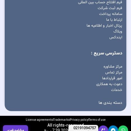
فرم افتتاح حساب بین المللی
فرم ثبت شرکت
سامانه پرداخت
ارتباط با ما
پرتال اخبار و اطلاعیه ها
وبلاگ
ایندکس
دسترسی سریع :
مرکز مشاوره
مرکز تماس
امور قراردادها
دعوت به همکاری
خدمات
دسته بندی ها
License agreements
Trademarks
Privacy policy
Terms of use
All rights-reserved
02191094757
آگوست 7, 2026 7:39 ب.ظ
مشاوره فوری