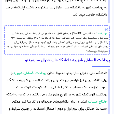
توانند با خدمات پرداخت ارزی با روش های گوناگون و در کوتاه ترین زمان
به پرداخت شهریه دانشگاه ملی جنرال سارمینتو و پرداخت اپلیکیشن فی
دانشگاه خارجی بپردازند.
سوئیفت
(به انگلیسی: SWIFT) و به‌طور کامل: جامعهٔ جهانی ارتباطات مالی بین بانکی
میباشد ، سوئیفت یک انجمن غیرانتفاعی است که در ماه مهٔ ۱۹۷۳ میلادی بواسطه ۲۳۹
بانک از پانزده کشور اروپایی و آمریکای شمالی راه‌اندازی گردید و هدف از آن جایگزینی
روش‌های ارتباطی غیر استاندارد کاغذی در سطح بین‌المللی با یک روش استاندارد جهانی بود.
سوئیفت چیست؟
پرداخت اقساطی شهریه دانشگاه ملی جنرال سارمینتو
دانشگاه ملی جنرال سارمینتو معمولا امکان
پرداخت اقساطی شهریه
را
برای دانشجویان نیز فراهم می کند ولی پرداخت اقساطی شهریه دانشگاه
عموما نیازمند یک حساب بانکی اعتباری مانند کردیت کارت جهت
برداشت اتوماتیک شهریه در تاریخ های مقرر می باشد و با توجه به اینکه
افتتاح حساب
اعتباری برای دانشجویان جدیدالورود تقریبا غیر ممکن
است لذا حداقل برای ترم اول و دوم، احتمال استفاده از چنین شرایط و