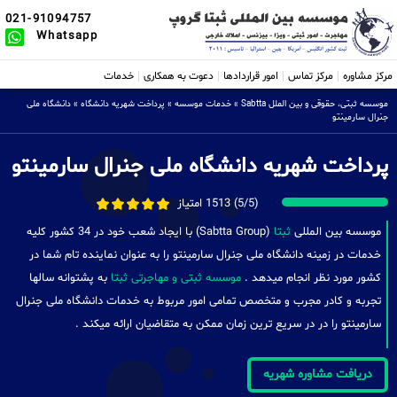
021-91094757
Whatsapp
مرکز مشاوره
مرکز تماس
امور قراردادها
دعوت به همکاری
خدمات
موسسه ثبتی، حقوقی و بین الملل Sabtta
»
خدمات موسسه
»
پرداخت شهریه دانشگاه
»
دانشگاه ملی
جنرال سارمینتو
پرداخت شهریه دانشگاه ملی جنرال سارمینتو
(5/5) 1513 امتیاز
موسسه بین المللی
ثبتا
(Sabtta Group) با ایجاد شعب خود در 34 کشور کلیه
خدمات در زمینه دانشگاه ملی جنرال سارمینتو را به عنوان نماینده تام شما در
کشور مورد نظر انجام میدهد .
موسسه ثبتی و مهاجرتی ثبتا
به پشتوانه سالها
تجربه و کادر مجرب و متخصص تمامی امور مربوط به خدمات دانشگاه ملی جنرال
سارمینتو را در در سریع ترین زمان ممکن به متقاضیان ارائه میکند .
دریافت مشاوره شهریه