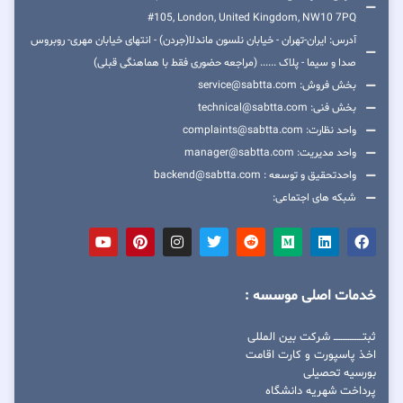
#105, London, United Kingdom, NW10 7PQ
آدرس: ایران-تهران - خیابان نلسون ماندلا(جردن) - انتهای خیابان مهری- روبروس
صدا و سیما - پلاک ...... (مراجعه حضوری فقط با هماهنگی قبلی)
بخش فروش: service@sabtta.com
بخش فنی: technical@sabtta.com
واحد نظارت: complaints@sabtta.com
واحد مدیریت: manager@sabtta.com
واحدتحقیق و توسعه : backend@sabtta.com
شبکه های اجتماعی:
خدمات اصلی موسسه :
ثبتــــــــــــــــ شرکت بین المللی
اخذ پاسپورت و کارت اقامت
بورسیه تحصیلی
پرداخت شهریه دانشگاه