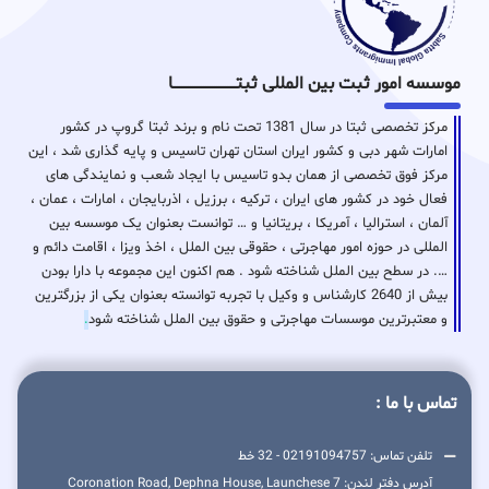
موسسه امور ثبت بین المللی ثبتـــــــــــــــــــــــــــــا
مرکز تخصصی ثبتا در سال 1381 تحت نام و برند ثبتا گروپ در کشور
امارات شهر دبی و کشور ایران استان تهران تاسیس و پایه گذاری شد ، این
مرکز فوق تخصصی از همان بدو تاسیس با ایجاد شعب و نمایندگی های
فعال خود در کشور های ایران ، ترکیه ، برزیل ، اذربایجان ، امارات ، عمان ،
آلمان ، استرالیا ، آمریکا ، بریتانیا و … توانست بعنوان یک موسسه بین
المللی در حوزه امور مهاجرتی ، حقوقی بین الملل ، اخذ ویزا ، اقامت دائم و
…. در سطح بین الملل شناخته شود . هم اکنون این مجموعه با دارا بودن
بیش از 2640 کارشناس و وکیل با تجربه توانسته بعنوان یکی از بزرگترین
و معتبرترین موسسات مهاجرتی و حقوق بین الملل شناخته شود
.
تماس با ما :
تلفن تماس: 02191094757 - 32 خط
آدرس دفتر لندن: 7 Coronation Road, Dephna House, Launchese