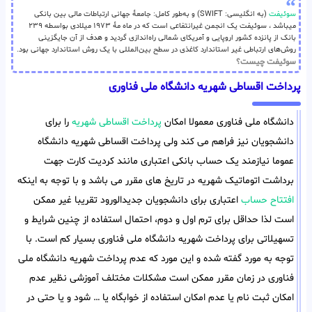
سوئیفت
(به انگلیسی: SWIFT) و به‌طور کامل: جامعهٔ جهانی ارتباطات مالی بین بانکی
میباشد ، سوئیفت یک انجمن غیرانتفاعی است که در ماه مهٔ ۱۹۷۳ میلادی بواسطه ۲۳۹
بانک از پانزده کشور اروپایی و آمریکای شمالی راه‌اندازی گردید و هدف از آن جایگزینی
روش‌های ارتباطی غیر استاندارد کاغذی در سطح بین‌المللی با یک روش استاندارد جهانی بود.
سوئیفت چیست؟
پرداخت اقساطی شهریه دانشگاه ملی فناوری
دانشگاه ملی فناوری معمولا امکان
پرداخت اقساطی شهریه
را برای
دانشجویان نیز فراهم می کند ولی پرداخت اقساطی شهریه دانشگاه
عموما نیازمند یک حساب بانکی اعتباری مانند کردیت کارت جهت
برداشت اتوماتیک شهریه در تاریخ های مقرر می باشد و با توجه به اینکه
افتتاح حساب
اعتباری برای دانشجویان جدیدالورود تقریبا غیر ممکن
است لذا حداقل برای ترم اول و دوم، احتمال استفاده از چنین شرایط و
تسهیلاتی برای پرداخت شهریه دانشگاه ملی فناوری بسیار کم است. با
توجه به مورد گفته شده و این مورد که عدم پرداخت شهریه دانشگاه ملی
فناوری در زمان مقرر ممکن است مشکلات مختلف آموزشی نظیر عدم
امکان ثبت نام یا عدم امکان استفاده از خوابگاه یا … شود و یا حتی در