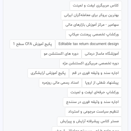
کلاس مربیگری لیفت و لمینت
بهترین بروکر برای معامله‌گران ایرانی
سهامیر - مرکز آموزش بازارهای مالی
ورکشاپ تخصصی پرمننت میکاپ
Editable tax return document design
پکیج آموزش CFA سطح 1
آموزشگاه ماساژ درمانی
دوره های اکستنشن مو
دوره تخصصی مربیگری اکستنشن مژه
اجاره سند و وثیقه فوری در قم
پکیج آموزشی آرایشگری
پیشنهاد شغلی از اروپا
اسناد رسمی مالی روزمره
ورکشاپ حرفه‌ای لیفت و لمینت
اجاره سند و وثیقه فوری در سنندج
تنظیم سیاست مرجوعی و استرداد
مستر کلاس پیشرفته آرایش و پیرایش
دوره جامع طراحی سیستم معاملاتی از صفر