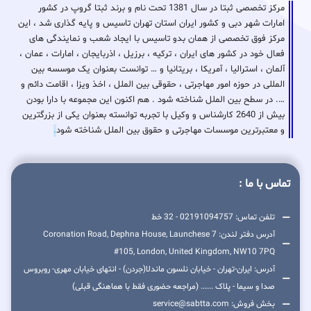
مرکز تخصصی ثبتا در سال 1381 تحت نام و برند ثبتا گروپ در کشور
امارات شهر دبی و کشور ایران استان تهران تاسیس و پایه گذاری شد ، این
مرکز فوق تخصصی از همان بدو تاسیس با ایجاد شعب و نمایندگی های
فعال خود در کشور های ایران ، ترکیه ، برزیل ، اذربایجان ، امارات ، عمان ،
آلمان ، استرالیا ، آمریکا ، بریتانیا و … توانست بعنوان یک موسسه بین
المللی در حوزه امور مهاجرتی ، حقوقی بین الملل ، اخذ ویزا ، اقامت دائم و
…. در سطح بین الملل شناخته شود . هم اکنون این مجموعه با دارا بودن
بیش از 2640 کارشناس و وکیل با تجربه توانسته بعنوان یکی از بزرگترین
و معتبرترین موسسات مهاجرتی و حقوق بین الملل شناخته شود
.
تماس با ما :
تلفن تماس: 02191094757 - 32 خط
آدرس دفتر لندن: 7 Coronation Road, Dephna House, Launchese
#105, London, United Kingdom, NW10 7PQ
آدرس: ایران-تهران - خیابان نلسون ماندلا(جردن) - انتهای خیابان مهری- روبروس
صدا و سیما - پلاک ...... (مراجعه حضوری فقط با هماهنگی قبلی)
بخش فروش: service@sabtta.com