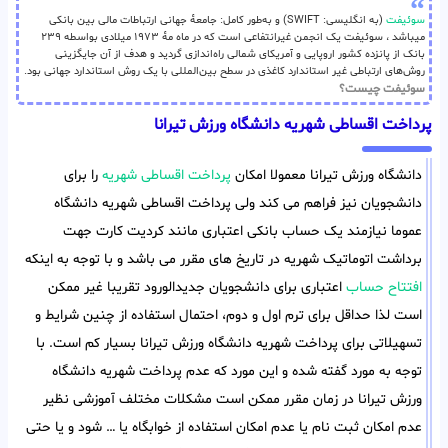
سوئیفت
(به انگلیسی: SWIFT) و به‌طور کامل: جامعهٔ جهانی ارتباطات مالی بین بانکی
میباشد ، سوئیفت یک انجمن غیرانتفاعی است که در ماه مهٔ ۱۹۷۳ میلادی بواسطه ۲۳۹
بانک از پانزده کشور اروپایی و آمریکای شمالی راه‌اندازی گردید و هدف از آن جایگزینی
روش‌های ارتباطی غیر استاندارد کاغذی در سطح بین‌المللی با یک روش استاندارد جهانی بود.
سوئیفت چیست؟
پرداخت اقساطی شهریه دانشگاه ورزش تیرانا
دانشگاه ورزش تیرانا معمولا امکان
پرداخت اقساطی شهریه
را برای
دانشجویان نیز فراهم می کند ولی پرداخت اقساطی شهریه دانشگاه
عموما نیازمند یک حساب بانکی اعتباری مانند کردیت کارت جهت
برداشت اتوماتیک شهریه در تاریخ های مقرر می باشد و با توجه به اینکه
افتتاح حساب
اعتباری برای دانشجویان جدیدالورود تقریبا غیر ممکن
است لذا حداقل برای ترم اول و دوم، احتمال استفاده از چنین شرایط و
تسهیلاتی برای پرداخت شهریه دانشگاه ورزش تیرانا بسیار کم است. با
توجه به مورد گفته شده و این مورد که عدم پرداخت شهریه دانشگاه
ورزش تیرانا در زمان مقرر ممکن است مشکلات مختلف آموزشی نظیر
عدم امکان ثبت نام یا عدم امکان استفاده از خوابگاه یا … شود و یا حتی