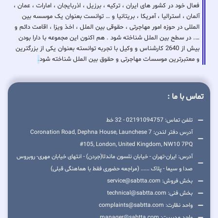
فعال خود در کشور های ایران ، ترکیه ، برزیل ، اذربایجان ، امارات ، عمان ،
آلمان ، استرالیا ، آمریکا ، بریتانیا و … توانست بعنوان یک موسسه بین
المللی در حوزه امور مهاجرتی ، حقوقی بین الملل ، اخذ ویزا ، اقامت دائم و
…. در سطح بین الملل شناخته شود . هم اکنون این مجموعه با دارا بودن
بیش از 2640 کارشناس و وکیل با تجربه توانسته بعنوان یکی از بزرگترین
و معتبرترین موسسات مهاجرتی و حقوق بین الملل شناخته شود
.
تماس با ما :
تلفن تماس: 02191094757 - 32 خط
آدرس دفتر لندن: 7 Coronation Road, Dephna House, Launchese
#105, London, United Kingdom, NW10 7PQ
آدرس: ایران-تهران - خیابان نلسون ماندلا(جردن) - انتهای خیابان مهری- روبروس
صدا و سیما - پلاک ...... (مراجعه حضوری فقط با هماهنگی قبلی)
بخش فروش: service@sabtta.com
بخش فنی: technical@sabtta.com
واحد نظارت: complaints@sabtta.com
واحد مدیریت: manager@sabtta.com