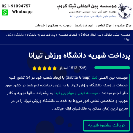
021-91094757
Whatsapp
مرکز مشاوره
مرکز تماس
امور قراردادها
دعوت به همکاری
خدمات
موسسه ثبتی، حقوقی و بین الملل Sabtta
»
خدمات موسسه
»
پرداخت شهریه دانشگاه
»
دانشگاه ورزش
تیرانا
پرداخت شهریه دانشگاه ورزش تیرانا
(5/5) 1513 امتیاز
موسسه بین المللی
ثبتا
(Sabtta Group) با ایجاد شعب خود در 34 کشور کلیه
خدمات در زمینه دانشگاه ورزش تیرانا را به عنوان نماینده تام شما در کشور مورد
نظر انجام میدهد .
موسسه ثبتی و مهاجرتی ثبتا
به پشتوانه سالها تجربه و کادر
مجرب و متخصص تمامی امور مربوط به خدمات دانشگاه ورزش تیرانا را در در
سریع ترین زمان ممکن به متقاضیان ارائه میکند .
دریافت مشاوره شهریه