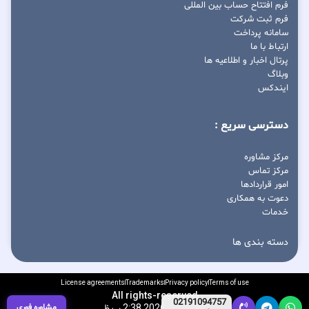
فرم افتتاح حساب بین المللی
فرم ثبت شرکت
سامانه پرداخت
ارتباط با ما
پرتال اخبار و اطلاعیه ها
وبلاگ
ایندکس
دسترسی سریع :
مرکز مشاوره
مرکز تماس
امور قراردادها
دعوت به همکاری
خدمات
دسته بندی ها
License agreements
Trademarks
Privacy policy
Terms of use
All rights-reserved
02191094757
آگوست 9, 2026 2:38 ب.ظ
مشاوره فوری