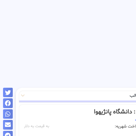
لب
ـ : دانشگاه پانژیهوا
داخت شهریه:
به قیمت به دلار