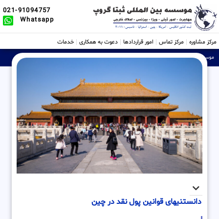
021-91094757
Whatsapp
مرکز مشاوره
مرکز تماس
امور قراردادها
دعوت به همکاری
خدمات
موسسه ثبتی، حقوقی و بین الملل Sabtta
»
دانستنیهای قوانین پول نقد در چین
دانستنیهای قوانین پول نقد در چین