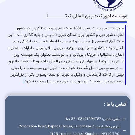
موسسه امور ثبت بین المللی ثبتـــــــــــــــــــــــــــــا
مرکز تخصصی ثبتا در سال 1381 تحت نام و برند ثبتا گروپ در کشور
امارات شهر دبی و کشور ایران استان تهران تاسیس و پایه گذاری شد ، این
مرکز فوق تخصصی از همان بدو تاسیس با ایجاد شعب و نمایندگی های
فعال خود در کشور های ایران ، ترکیه ، برزیل ، اذربایجان ، امارات ، عمان ،
آلمان ، استرالیا ، آمریکا ، بریتانیا و … توانست بعنوان یک موسسه بین
المللی در حوزه امور مهاجرتی ، حقوقی بین الملل ، اخذ ویزا ، اقامت دائم و
…. در سطح بین الملل شناخته شود . هم اکنون این مجموعه با دارا بودن
بیش از 2640 کارشناس و وکیل با تجربه توانسته بعنوان یکی از بزرگترین
و معتبرترین موسسات مهاجرتی و حقوق بین الملل شناخته شود
.
تماس با ما :
تلفن تماس: 02191094757 - 32 خط
آدرس دفتر لندن: 7 Coronation Road, Dephna House, Launchese
#105, London, United Kingdom, NW10 7PQ